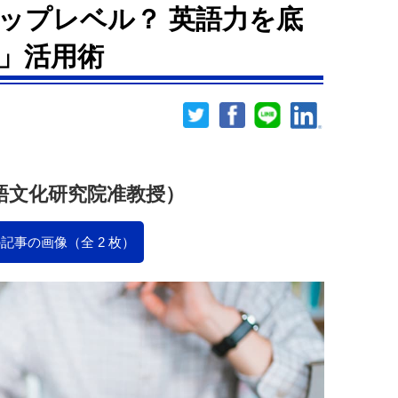
ップレベル？ 英語力を底
」活用術
語文化研究院准教授）
記事の画像（全 2 枚）