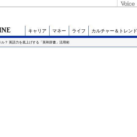
キャリア
マネー
ライフ
カルチャー＆トレン
ベル？ 英語力を底上げする「英和辞書」活用術