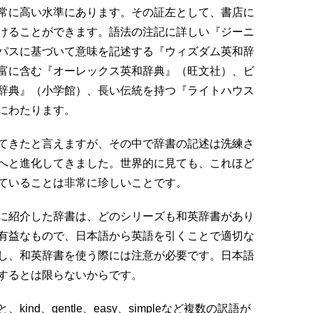
常に高い水準にあります。その証左として、書店に
けることができます。語法の注記に詳しい『ジーニ
パスに基づいて意味を記述する『ウィズダム英和辞
富に含む『オーレックス英和辞典』（旺文社）、ビ
辞典』（小学館）、長い伝統を持つ『ライトハウス
にわたります。
てきたと言えますが、その中で辞書の記述は洗練さ
へと進化してきました。世界的に見ても、これほど
ていることは非常に珍しいことです。
に紹介した辞書は、どのシリーズも和英辞書があり
有益なもので、日本語から英語を引くことで適切な
し、和英辞書を使う際には注意が必要です。日本語
するとは限らないからです。
nd、gentle、easy、simpleなど複数の訳語が