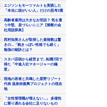
エジソンもモーツァルトも実践した
「本当に頭がいい人」だけの思考3選
高齢者雇用は大きなお世話？ 気を遣
う中堅、居づらいシニア【禁断の会
社用語辞典】
西村知美さんが取得した資格数は驚
きの...「飽きっぽい性格でも続く」
勉強の秘訣とは？
スタバ店頭から経営まで...転職7回で
得た「中途入社マネージャーの極
意」
現地の若者と共鳴した星野リゾート
代表 温泉街復興プロジェクトの現在
地
「女性管理職が増えない...」 多様性
に乗り遅れる会社に足りないもの