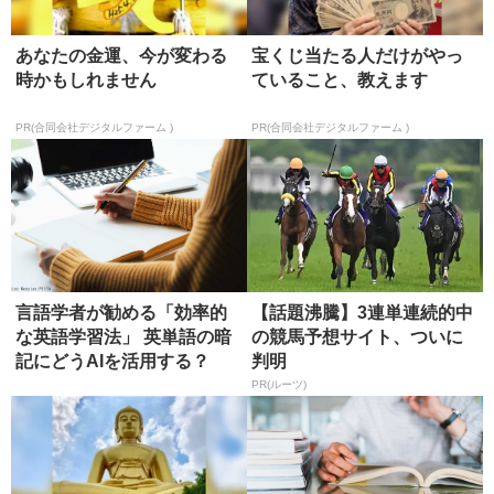
あなたの金運、今が変わる
宝くじ当たる人だけがやっ
時かもしれません
ていること、教えます
PR(合同会社デジタルファーム )
PR(合同会社デジタルファーム )
言語学者が勧める「効率的
【話題沸騰】3連単連続的中
な英語学習法」 英単語の暗
の競馬予想サイト、ついに
記にどうAIを活用する？
判明
PR(ルーツ)