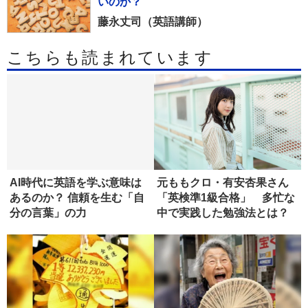
いのか？
藤永丈司（英語講師）
こちらも読まれています
AI時代に英語を学ぶ意味は
元ももクロ・有安杏果さん
あるのか？ 信頼を生む「自
「英検準1級合格」 多忙な
分の言葉」の力
中で実践した勉強法とは？