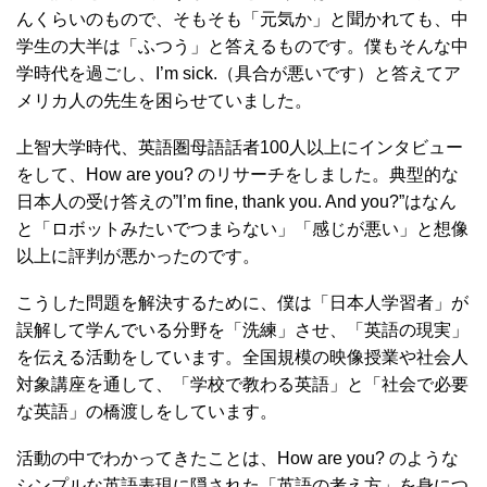
んくらいのもので、そもそも「元気か」と聞かれても、中
学生の大半は「ふつう」と答えるものです。僕もそんな中
学時代を過ごし、I’m sick.（具合が悪いです）と答えてア
メリカ人の先生を困らせていました。
上智大学時代、英語圏母語話者100人以上にインタビュー
をして、How are you? のリサーチをしました。典型的な
日本人の受け答えの”I’m fine, thank you. And you?”はなん
と「ロボットみたいでつまらない」「感じが悪い」と想像
以上に評判が悪かったのです。
こうした問題を解決するために、僕は「日本人学習者」が
誤解して学んでいる分野を「洗練」させ、「英語の現実」
を伝える活動をしています。全国規模の映像授業や社会人
対象講座を通して、「学校で教わる英語」と「社会で必要
な英語」の橋渡しをしています。
活動の中でわかってきたことは、How are you? のような
シンプルな英語表現に隠された「英語の考え方」を身につ