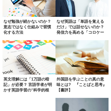
なぜ勉強が続かないのか？
なぜ英語は「単語を覚える
意志ではなく仕組みで習慣
だけ」では話せないのか？
化する方法
発信力を高める「コロケー
ション...
英文理解には「1万語の暗
外国語を学ぶことの真の意
記」が必要？ 言語学者が明
味とは? 『ことばと思考』
かす英語学習の“科学的根
【書評】
拠”