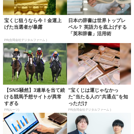
宝くじ狙うなら今！金運上
日本の辞書は世界トップレ
げた当選者が暴露
ベル？ 英語力を底上げする
「英和辞書」活用術
PR(合同会社デジタルファーム )
【SNS騒然】3連単を当て続
“宝くじは運じゃなかっ
ける競馬予想サイトが異常
た”当たる人の“共通点”を知
すぎる
っただけ
PR(ルーツ)
PR(合同会社デジタルファーム )