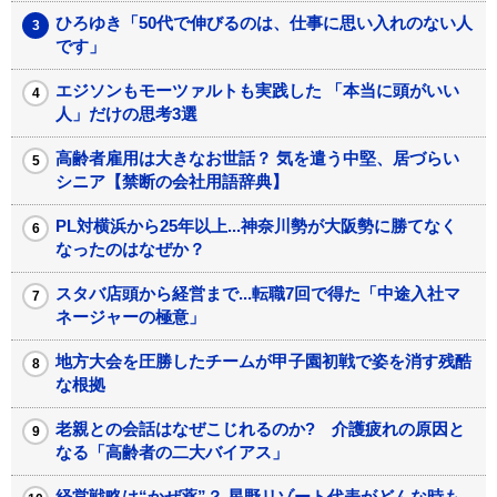
ひろゆき「50代で伸びるのは、仕事に思い入れのない人
です」
エジソンもモーツァルトも実践した 「本当に頭がいい
人」だけの思考3選
高齢者雇用は大きなお世話？ 気を遣う中堅、居づらい
シニア【禁断の会社用語辞典】
PL対横浜から25年以上...神奈川勢が大阪勢に勝てなく
なったのはなぜか？
スタバ店頭から経営まで...転職7回で得た「中途入社マ
ネージャーの極意」
地方大会を圧勝したチームが甲子園初戦で姿を消す残酷
な根拠
老親との会話はなぜこじれるのか? 介護疲れの原因と
なる「高齢者の二大バイアス」
経営戦略は“かぜ薬”？ 星野リゾート代表がどんな時も