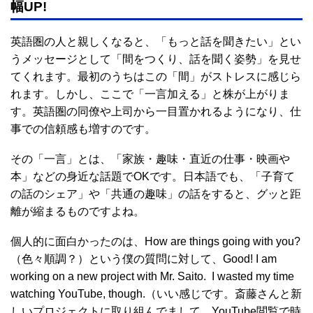
幅UP!
英語圏の人と親しくなると、「もっと話を聞きたい」とい
うメッセージとして「間をつくり、話を聞く姿勢」を見せ
てくれます。最初のうちはこの「間」がストレスに感じら
れます。しかし、ここで「一言加える」と株が上がりま
す。英語圏の同僚や上司から一目置かれるようになり、仕
事での信頼感も増すのです。
その「一言」とは、「家族・趣味・直近の仕事・映画や
本」などの身近な話題でOKです。日本語でも、「子育て
の話のシェア」や「共通の趣味」の話をすると、グッと距
離が縮まるものですよね。
個人的に面白かったのは、How are things going with you?
（色々順調？）という僕の質問に対して、Good! I am
working on a new project with Mr. Saito. I wasted my time
watching YouTube, though.（いい感じです。斎藤さんと新
しいプロジェクトに取り組んでまして。YouTube閲覧で時