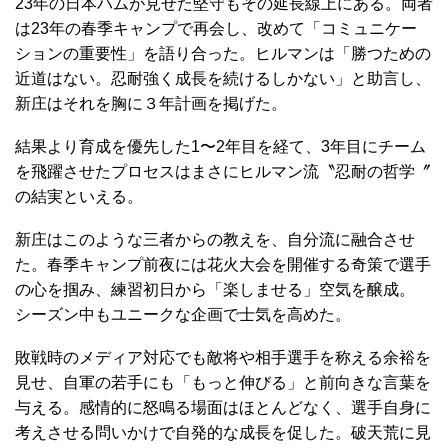
23年の日本ハムが見せた堅守もその延長線上にある。両者
は23年の春季キャンプで再会し、改めて「コミュニケー
ションの重要性」を語り合った。ヒルマンは「勝つための
近道はない。忍耐強く成長を続けるしかない」と助言し、
新庄はそれを胸に３年計画を掲げた。
結果より育成を優先した1〜2年目を経て、3年目にチーム
を飛躍させたプロセスはまさにヒルマン流〝忍耐の哲学〞
の結実といえる。
新庄はこのような三者からの教えを、自分流に融合させ
た。春季キャンプ前夜には花火大会を開催する奇策で選手
の心を掴み、練習初日から「楽しませる」空気を醸成。
シーズン中もユニークな企画で士気を高めた。
敗戦時のメディア対応でも敵将や相手選手を称える余裕を
見せ、自軍の若手にも「もっと伸びる」と前向きな言葉を
与える。感情的に怒鳴る場面はほとんどなく、選手自身に
考えさせる問いかけで自発的な成長を促した。破天荒に見