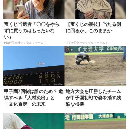
宝くじ当選者「〇〇をやら
【宝くじの裏技】当たる側
ずに買うのはもったいな
に回るか、このままか
い」
PR(合同会社デジタルファーム )
PR(合同会社デジタルファーム )
甲子園7回制は誰のため？ 危
地方大会を圧勝したチーム
惧すべき「人材流出」と
が甲子園初戦で姿を消す残
「文化否定」の未来
酷な根拠