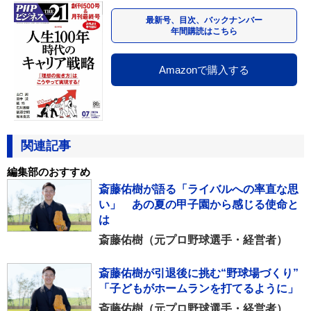
最新号、目次、バックナンバー
年間購読はこちら
Amazonで購入する
関連記事
編集部のおすすめ
斎藤佑樹が語る「ライバルへの率直な思
い」 あの夏の甲子園から感じる使命と
は
斎藤佑樹（元プロ野球選手・経営者）
斎藤佑樹が引退後に挑む“野球場づくり”
「子どもがホームランを打てるように」
斎藤佑樹（元プロ野球選手・経営者）