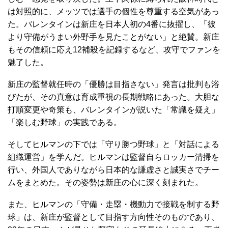
は対照的に、メッツでは選手の個性を尊重する空気があっ
た。バレンタインは新庄を日本人初の4番に抜擢し、「彼
より守備がうまい外野手を見たことがない」と絶賛。新庄
もその信頼に応え12補殺を記録するなど、攻守でファンを
魅了した。
新庄の監督就任時の「優勝は目指さない」発言は批判も浴
びたが、その真意は育成重視の長期戦略にあった。大胆な
打順変更や奇策も、バレンタインが説いた「常識を疑え」
「楽しむ野球」の実践である。
そしてヒルマンの下では「守り勝つ野球」と「対話による
組織運営」を学んだ。ヒルマンは監督自らロッカー清掃を
行い、外国人でありながら日本的な謙虚さと誠実さでチー
ムをまとめた。その姿勢は新庄の心に深く刻まれた。
また、ヒルマンの「守備・走塁・機動力で接戦を制する野
球」は、新庄が監督として目指す方向性そのものであり、