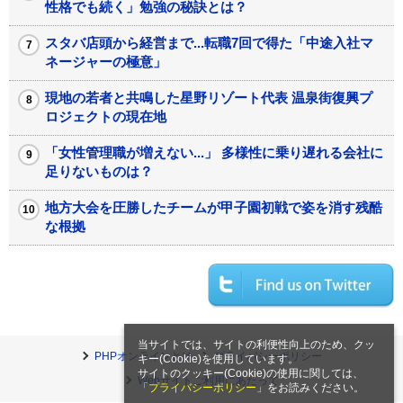
性格でも続く」勉強の秘訣とは？
スタバ店頭から経営まで...転職7回で得た「中途入社マ
ネージャーの極意」
現地の若者と共鳴した星野リゾート代表 温泉街復興プ
ロジェクトの現在地
「女性管理職が増えない...」 多様性に乗り遅れる会社に
足りないものは？
地方大会を圧勝したチームが甲子園初戦で姿を消す残酷
な根拠
当サイトでは、サイトの利便性向上のため、クッ
PHPオンラインとは
プライバシーポリシー
キー(Cookie)を使用しています。
サイトのクッキー(Cookie)の使用に関しては、
Webサイトご利用にあたって
「
プライバシーポリシー
」をお読みください。