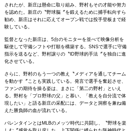
されたが、新庄は懸命に取り組み、野村もその才能や努力
を認めた。新庄の〝野球脳〞を鍛えるために捕手転向すら
勧め、新庄はそれに応えてオープン戦では投手登板まで経
験している。
監督となった新庄は、5台のモニターを並べて映像分析を
駆使して守備シフトや打順を構築する。SNSで選手に守備
指示を送るなど、野村譲りの〝ID野球的手法〞を独自に進
化させている。
さらに、野村のもう一つの教え〝メディアを通してチーム
を動かす〞ことも実践している。発言で選手を奮起させ、
ファンの期待を操る姿は、まさに「第二の野村」といえ
る。野村を「プロ野球の父」と慕い、「教えを自分流で体
現したい」と語る新庄の采配には、データと洞察を兼ね備
えた勝負師の血が流れている。
バレンタインとはMLBのメッツ時代に共闘し、〝野球を楽
しむ〞感覚を取り戻した。上下関係に縛られた阪神時代と