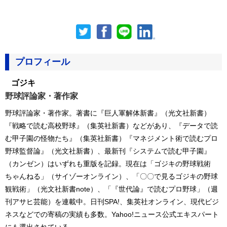
プロフィール
ゴジキ
野球評論家・著作家
野球評論家・著作家。著書に『巨人軍解体新書』（光文社新書）
『戦略で読む高校野球』（集英社新書）などがあり、『データで読
む甲子園の怪物たち』（集英社新書）『マネジメント術で読むプロ
野球監督論』（光文社新書）、最新刊『システムで読む甲子園』
（カンゼン）はいずれも重版を記録。現在は「ゴジキの野球戦術
ちゃんねる」（サイゾーオンライン）、「〇〇で見るゴジキの野球
観戦術」（光文社新書note）、「『世代論』で読むプロ野球」（週
刊アサヒ芸能）を連載中。日刊SPA!、集英社オンライン、現代ビジ
ネスなどでの寄稿の実績も多数。Yahoo!ニュース公式エキスパート