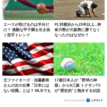
エースが投げるのは半分だ
PL対横浜から25年以上...神
け？ 過酷な甲子園を生き抜
奈川勢が大阪勢に勝てなく
く投手トレンド
なったのはなぜか？
元ファイターズ・加藤豪将
17歳日本人が「野球の神
さんの次の仕事「日本には
様」から9三振 トクサンTV
ない役職」とは？ MLBでも
が"歴史的"と熱弁する伝説
希少
の...
Recommended by