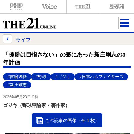
ME
NU
ライフ
「優勝は目指さない」の裏にあった新庄剛志の3
年計画
#書籍抜粋
#野球
#ゴジキ
#日本ハムファイターズ
#新庄剛志
2026年05月23日 公開
ゴジキ（野球評論家・著作家）
この記事の画像（全 1 枚）