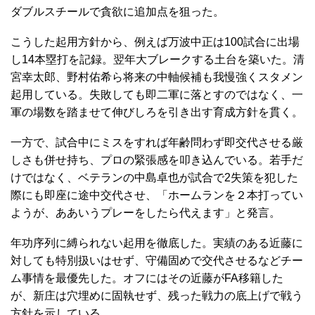
ダブルスチールで貪欲に追加点を狙った。
こうした起用方針から、例えば万波中正は100試合に出場
し14本塁打を記録。翌年大ブレークする土台を築いた。清
宮幸太郎、野村佑希ら将来の中軸候補も我慢強くスタメン
起用している。失敗しても即二軍に落とすのではなく、一
軍の場数を踏ませて伸びしろを引き出す育成方針を貫く。
一方で、試合中にミスをすれば年齢問わず即交代させる厳
しさも併せ持ち、プロの緊張感を叩き込んでいる。若手だ
けではなく、ベテランの中島卓也が試合で2失策を犯した
際にも即座に途中交代させ、「ホームランを２本打ってい
ようが、ああいうプレーをしたら代えます」と発言。
年功序列に縛られない起用を徹底した。実績のある近藤に
対しても特別扱いはせず、守備固めで交代させるなどチー
ム事情を最優先した。オフにはその近藤がFA移籍した
が、新庄は穴埋めに固執せず、残った戦力の底上げで戦う
方針を示している。