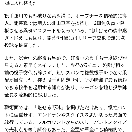
胆に入れ替えた。
投手運用でも型破りな策を講じ、オープナーを積極的に導
入。開幕戦では新人の北山亘基を抜擢し、2回無失点で降
板させる異例のスタートを切っている。北山はその後中継
ぎ・抑えにも回り、開幕6日後にはリリーフ登板で無失点
投球を披露した。
また、試合中の継投も早めで、好投中の投手も一度綻びが
見えると素早くスイッチした。先発が5イニング投げ切る
前の投手交代も辞さず、短いスパンで複数投手をつなぐ采
配が目立った。抑え投手も固定せず、その時点で最も信頼
できる投手を起用する傾向があり、シーズンを通じ投手陣
全員を流動的に起用した。
戦術面では、「魅せる野球」を掲げただけあり、犠牲バン
トに偏重せず、エンドランやスクイズを思い切った局面で
敢行している。フルカウントからのスリーバントスクイズ
で先制点を奪う試合もあった。盗塁や重盗にも積極的で、