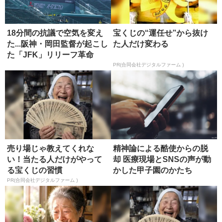
18分間の抗議で空気を変え
宝くじの“運任せ”から抜け
た...阪神・岡田監督が起こし
た人だけ変わる
た「JFK」リリーフ革命
PR(合同会社デジタルファーム )
売り場じゃ教えてくれな
精神論による酷使からの脱
い！当たる人だけがやって
却 医療現場とSNSの声が動
る宝くじの習慣
かした甲子園のかたち
PR(合同会社デジタルファーム )