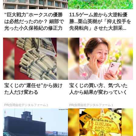
“巨大戦力”ホークスの優勝
11.5ゲーム差から大逆転優
は必然だったのか？ 細部で
勝...栗山英樹が「抑え投手を
光った小久保裕紀の修正力
先発転向」させた大胆采...
宝くじの“運任せ”から抜け
宝くじの買い方、気づいた
た人だけ変わる
人から結果が変わっていく
PR(合同会社デジタルファーム )
PR(合同会社デジタルファーム )