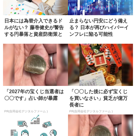
日本には為替介入できるド
止まらない円安にどう備え
ルがない？ 藤巻健史が警告
る？ 日本が再びハイパーイ
する円暴落と資産防衛策と
ンフレに陥る可能性
は
「2027年の宝くじ当選者は
「〇〇した後に必ず宝くじ
〇〇です」占い師が暴露
を買いなさい」貧乏が億万
長者に
PR(合同会社デジタルファーム )
PR(合同会社デジタルファーム )