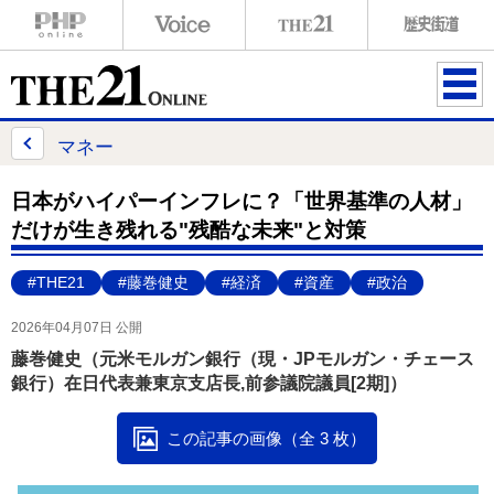
ME
NU
マネー
日本がハイパーインフレに？「世界基準の人材」
だけが生き残れる"残酷な未来"と対策
#THE21
#藤巻健史
#経済
#資産
#政治
2026年04月07日 公開
藤巻健史（元米モルガン銀行（現・JPモルガン・チェース
銀行）在日代表兼東京支店長,前参議院議員[2期]）
この記事の画像（全 3 枚）