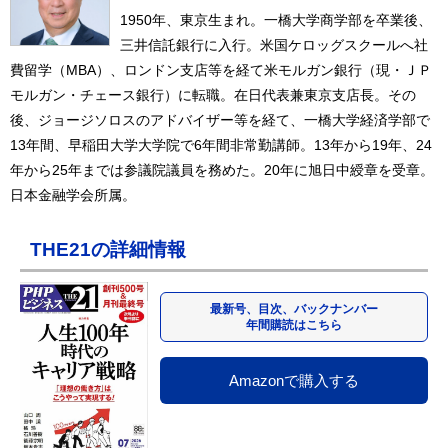
1950年、東京生まれ。一橋大学商学部を卒業後、
三井信託銀行に入行。米国ケロッグスクールへ社
費留学（MBA）、ロンドン支店等を経て米モルガン銀行（現・ＪＰ
モルガン・チェース銀行）に転職。在日代表兼東京支店長。その
後、ジョージソロスのアドバイザー等を経て、一橋大学経済学部で
13年間、早稲田大学大学院で6年間非常勤講師。13年から19年、24
年から25年までは参議院議員を務めた。20年に旭日中綬章を受章。
日本金融学会所属。
THE21の詳細情報
最新号、目次、バックナンバー
年間購読はこちら
Amazonで購入する