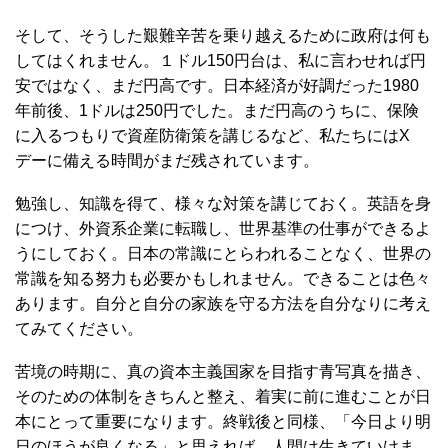
そして、そうした艱難辛苦を乗り越えるために政府は何も
してはくれません。１ドル150円台は、私に言わせれば円
安ではなく、まだ円高です。日本経済が好調だった1980
年前後、1ドルは250円でした。まだ円高のうちに、保険
に入るつもりで資産防衛策を講じるなど、私たちにはX
デーに備える時間がまだ残されています。
勉強し、知識を得て、様々な対策を講じておく。英語を身
につけ、外資系企業に転職し、世界基準の仕事ができるよ
うにしておく。日本の常識にとらわれることなく、世界の
常識を知る努力も必要かもしれません。できることは色々
あります。自分と自分の家族を守る方法を自分なりに考え
てみてください。
苦境の時期に、真の資本主義国家を目指す青写真を描き、
そのための体制をきちんと整え、着実に前に進むことが日
本にとって重要になります。終戦後と同様、「今日より明
日のほうが良くなる」と思えれば、人間は生きていけま