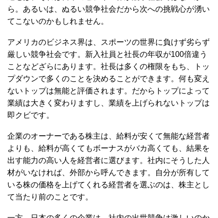
ら。あるいは、ぬるい競争社会だから次への挑戦心が湧い
てこないのかもしれません。
アメリカのビジネス界は、スポーツの世界に負けず劣らず
厳しい競争社会です。新入社員と社長の年収が100倍違う
ことなどざらにあります。社長は多くの権限をもち、トッ
プダウンで多くのことを決めることができます。何も変え
ないトップは無能と評価されます。だからトップによって
業績は大きく変わりますし、業績を上げられないトップは
即クビです。
企業のオーナーである株主は、給料が安くて無能な経営者
よりも、給料が高くてもボーナスがバカ高くても、結果を
出す能力の高い人を経営者に選びます。社内にそうした人
材がいなければ、外部から呼んできます。自分が所有して
いる株の価格を上げてくれる経営者を選ぶのは、株主とし
て当たり前のことです。
一方、日本の多くの企業は、社内の出世競争は激しいのか