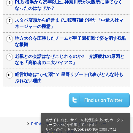
PL対横浜から25年以上...神奈川勢が大阪勢に勝てなく
なったのはなぜか？
スタバ店頭から経営まで...転職7回で得た「中途入社マ
ネージャーの極意」
地方大会を圧勝したチームが甲子園初戦で姿を消す残酷
な根拠
老親との会話はなぜこじれるのか? 介護疲れの原因と
なる「高齢者の二大バイアス」
経営戦略は“かぜ薬”？ 星野リゾート代表がどんな時も
ぶれない理由
当サイトでは、サイトの利便性向上のため、クッ
PHPオンラインとは
プライバシーポリシー
キー(Cookie)を使用しています。
サイトのクッキー(Cookie)の使用に関しては、
Webサイトご利用にあたって