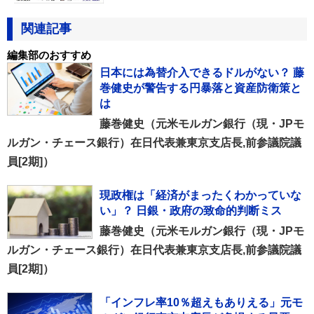
関連記事
編集部のおすすめ
日本には為替介入できるドルがない？ 藤
巻健史が警告する円暴落と資産防衛策と
は
藤巻健史（元米モルガン銀行（現・JPモ
ルガン・チェース銀行）在日代表兼東京支店長,前参議院議
員[2期]）
現政権は「経済がまったくわかっていな
い」？ 日銀・政府の致命的判断ミス
藤巻健史（元米モルガン銀行（現・JPモ
ルガン・チェース銀行）在日代表兼東京支店長,前参議院議
員[2期]）
「インフレ率10％超えもありえる」元モ