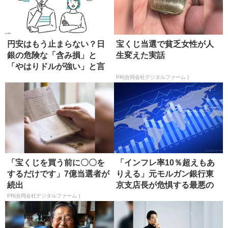
円安はもう止まらない？日
宝くじ当選で貧乏女性が人
銀の危険な「含み損」と
生変えた実話
「やはりドルが強い」と言
える根拠
PR(合同会社デジタルファーム )
「宝くじを買う前に〇〇を
「インフレ率10％超えもあ
するだけです」7億当選者が
りえる」元モルガン銀行東
続出
京支店長が危惧する最悪の
シナリ...
PR(合同会社デジタルファーム )