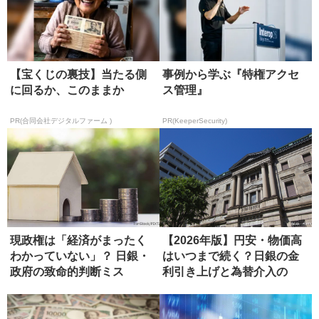
【宝くじの裏技】当たる側
事例から学ぶ『特権アクセ
に回るか、このままか
ス管理』
PR(合同会社デジタルファーム )
PR(KeeperSecurity)
現政権は「経済がまったく
【2026年版】円安・物価高
わかっていない」？ 日銀・
はいつまで続く？日銀の金
政府の致命的判断ミス
利引き上げと為替介入の
「限界...