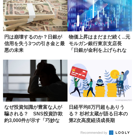
円は崩壊するのか？日銀が
物価上昇はまだまだ続く...元
信用を失う3つの引き金と最
モルガン銀行東京支店長
悪の未来
「日銀が金利を上げられな
い本...
なぜ投資知識が豊富な人が
日経平均8万円超もありう
騙される？ SNS投資詐欺
る？ 杉村太蔵が語る日本の
約3,000件が示す「巧妙な
第2次高度経済成長期
罠...
Recommended by