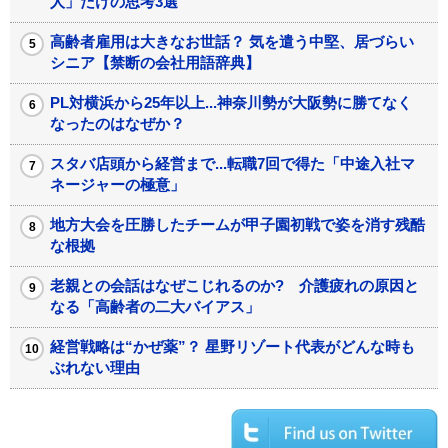
人」だけの思考3選
高齢者雇用は大きなお世話？ 気を遣う中堅、居づらい
シニア【禁断の会社用語辞典】
PL対横浜から25年以上...神奈川勢が大阪勢に勝てなく
なったのはなぜか？
スタバ店頭から経営まで...転職7回で得た「中途入社マ
ネージャーの極意」
地方大会を圧勝したチームが甲子園初戦で姿を消す残酷
な根拠
老親との会話はなぜこじれるのか? 介護疲れの原因と
なる「高齢者の二大バイアス」
経営戦略は“かぜ薬”？ 星野リゾート代表がどんな時も
ぶれない理由