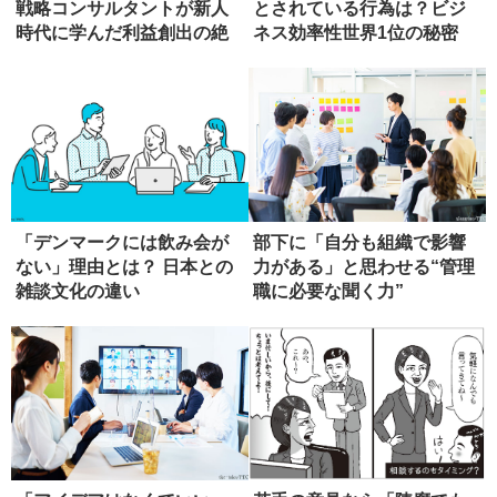
戦略コンサルタントが新人
とされている行為は？ビジ
時代に学んだ利益創出の絶
ネス効率性世界1位の秘密
対原則
「デンマークには飲み会が
部下に「自分も組織で影響
ない」理由とは？ 日本との
力がある」と思わせる“管理
雑談文化の違い
職に必要な聞く力”