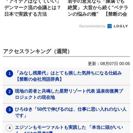
「アイデアはなくていい」
若手の意見なら「陳腐でも
デンマーク流の会議とは？
絶賛」 大昔から続く“ベテラ
日本で実践する方法
ンの悩みの種” 【禁断の会
社...
Recommended by
アクセスランキング（週間）
更新：08月07日 00:05
「みなし残業代」はとても損した気持ちになる仕組み
【禁断の会社用語辞典】
現地の若者と共鳴した星野リゾート代表 温泉街復興プ
ロジェクトの現在地
ひろゆき「50代で伸びるのは、仕事に思い入れのない人
です」
エジソンもモーツァルトも実践した 「本当に頭がいい