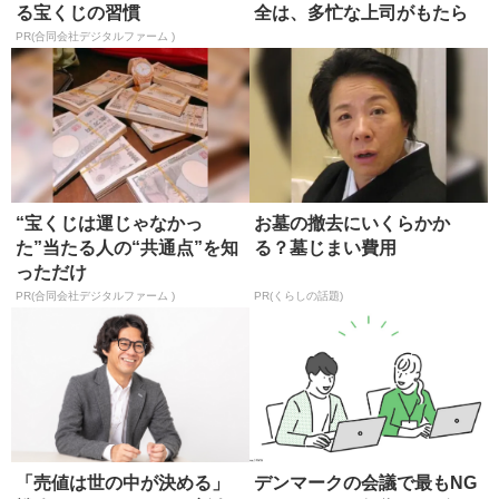
る宝くじの習慣
全は、多忙な上司がもたら
す
PR(合同会社デジタルファーム )
“宝くじは運じゃなかっ
お墓の撤去にいくらかか
た”当たる人の“共通点”を知
る？墓じまい費用
っただけ
PR(合同会社デジタルファーム )
PR(くらしの話題)
「売値は世の中が決める」
デンマークの会議で最もNG