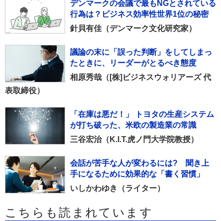
デンマークの会議で最もNGとされている
行為は？ビジネス効率性世界1位の秘密
針貝有佳（デンマーク文化研究家）
議論の末に「誤った判断」をしてしまっ
たときに、リーダーがとるべき態度
相原秀哉（[株]ビジネスウォリアーズ 代
表取締役）
「在庫は悪だ！」 トヨタの生産システム
が打ち破った、米欧の製造業の常識
三谷宏治（K.I.T.虎ノ門大学院教授）
会話が苦手な人が変わるには? 聞き上
手になるために効果的な「書く習慣」
いしかわゆき（ライター）
こちらも読まれています