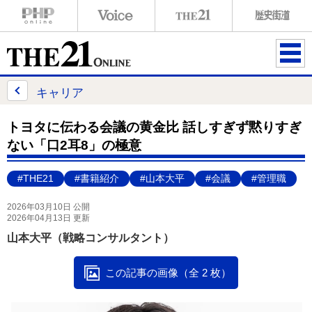
ME
NU
キャリア
トヨタに伝わる会議の黄金比 話しすぎず黙りすぎ
ない「口2耳8」の極意
#THE21
#書籍紹介
#山本大平
#会議
#管理職
2026年03月10日 公開
2026年04月13日 更新
山本大平（戦略コンサルタント）
この記事の画像（全 2 枚）