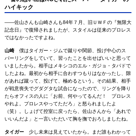
ハイキック
――佐山さんも山崎さんも84年７月、旧ＵＷＦの『無限大
記念日』で復帰されましたが、スタイルは従来のプロレス
ではなかったですよね。
山崎
僕はタイガー・ジムで蹴りや関節、投げ中心のス
パーリングをしていて、習ったことを出せばいいと思って
いましたから。相手はメキシコのエル・ガジョ・タパドで
したよね。最初から相手に合わすつもりはなかったし、隙
があれば蹴って、投げて、極めるという。その結果、相手
が戦意喪失でグダグタな試合になったので、リングを降り
たらオフィスの人に「お前、何やってるんだ！ プロレス
やれよ。プロレスやってただろ」と怒られましたよ
（笑）。しょげて控室に戻ったら、佐山さんから「あれで
いいんだよ」と一言いただいて胸を撫でおろしましたね。
タイガー
少し未来は見えていたから。まだ誰もわかって