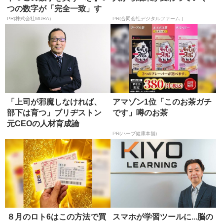
つの数字が「完全一致」す
る方...
PR(株式会社MURA)
PR(合同会社デジタルファーム )
「上司が邪魔しなければ、
アマゾン1位「このお茶ガチ
部下は育つ」ブリヂストン
です」噂のお茶
元C‌E‌Oの人材育成論
PR(ハーブ健康本舗)
８月のロト6はこの方法で買
スマホが学習ツールに...脳の