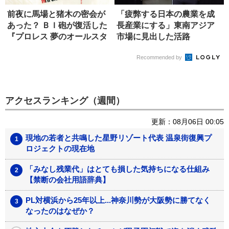
前夜に馬場と猪木の密会が
「疲弊する日本の農業を成
あった？ ＢＩ砲が復活した
長産業にする」東南アジア
『プロレス 夢のオールスタ
市場に見出した活路
ー戦...
Recommended by
アクセスランキング（週間）
更新：08月06日 00:05
現地の若者と共鳴した星野リゾート代表 温泉街復興プ
ロジェクトの現在地
「みなし残業代」はとても損した気持ちになる仕組み
【禁断の会社用語辞典】
PL対横浜から25年以上...神奈川勢が大阪勢に勝てなく
なったのはなぜか？