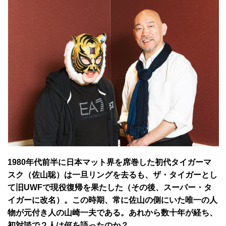
1980年代前半に日本マット界を席巻した初代タイガーマ
スク（佐山聡）は一旦リングを去るも、ザ・タイガーとし
て旧UWFで現役復帰を果たした（その後、スーパー・タ
イガーに改名）。この時期、常に佐山の側にいた唯一の人
物が元付き人の山崎一夫である。あれから数十年が経ち、
初対談で２人は何を語ったのか？