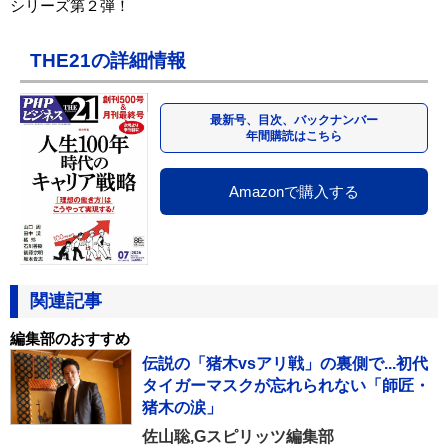
シリーズ第２弾！
THE21の詳細情報
最新号、目次、バックナンバー
年間購読はこちら
Amazonで購入する
関連記事
編集部のおすすめ
伝説の「猪木vsアリ戦」の裏側で...初代
タイガーマスクが忘れられない「師匠・
猪木の涙」
佐山聡,Gスピリッツ編集部