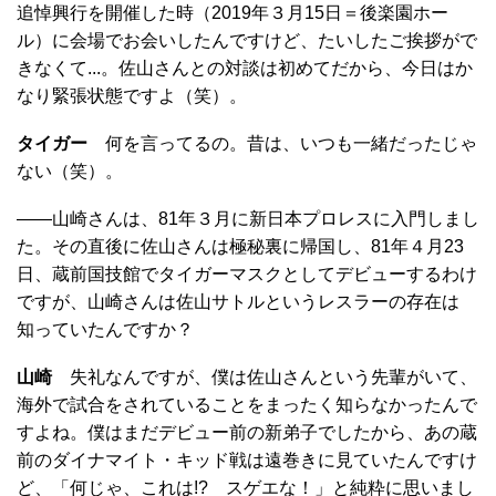
追悼興行を開催した時（2019年３月15日＝後楽園ホー
ル）に会場でお会いしたんですけど、たいしたご挨拶がで
きなくて...。佐山さんとの対談は初めてだから、今日はか
なり緊張状態ですよ（笑）。
タイガー
何を言ってるの。昔は、いつも一緒だったじゃ
ない（笑）。
――山崎さんは、81年３月に新日本プロレスに入門しまし
た。その直後に佐山さんは極秘裏に帰国し、81年４月23
日、蔵前国技館でタイガーマスクとしてデビューするわけ
ですが、山崎さんは佐山サトルというレスラーの存在は
知っていたんですか？
山崎
失礼なんですが、僕は佐山さんという先輩がいて、
海外で試合をされていることをまったく知らなかったんで
すよね。僕はまだデビュー前の新弟子でしたから、あの蔵
前のダイナマイト・キッド戦は遠巻きに見ていたんですけ
ど、「何じゃ、これは!? スゲエな！」と純粋に思いまし