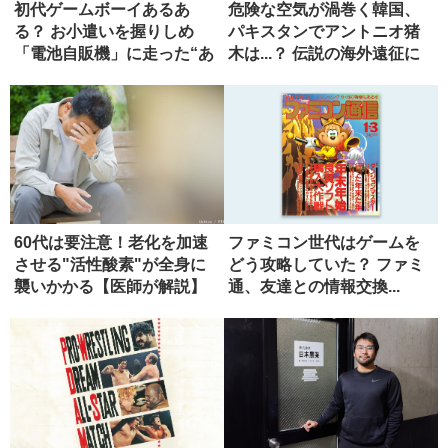
初代ゲームボーイあるあ
危険な空気が渦巻く韓国、
る？ お小遣いを握りしめ
パキスタンでアントニオ猪
「電池自販機」に走った“あ
木は...？ 伝説の海外遠征に
の頃”の...
同...
60代は要注意！老化を加速
ファミコン世代はゲームを
させる"活性酸素"が全身に
どう攻略していた？ ファミ
襲いかかる【医師が解説】
通、友達との情報交換...