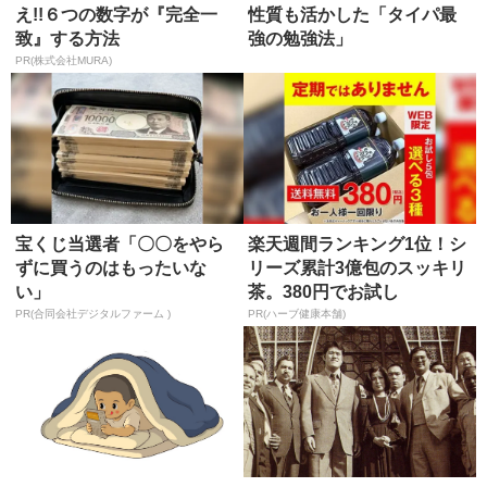
え!!６つの数字が『完全一
性質も活かした「タイパ最
致』する方法
強の勉強法」
PR(株式会社MURA)
宝くじ当選者「〇〇をやら
楽天週間ランキング1位！シ
ずに買うのはもったいな
リーズ累計3億包のスッキリ
い」
茶。380円でお試し
PR(合同会社デジタルファーム )
PR(ハーブ健康本舗)