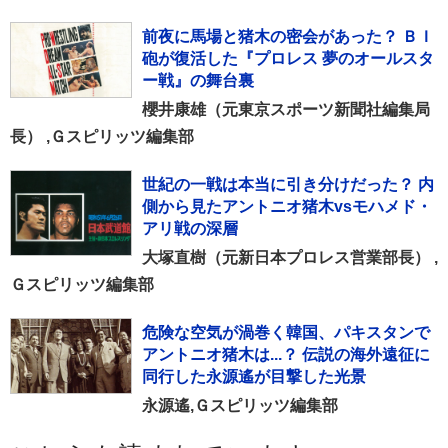
前夜に馬場と猪木の密会があった？ ＢＩ
砲が復活した『プロレス 夢のオールスタ
ー戦』の舞台裏
櫻井康雄（元東京スポーツ新聞社編集局
長） ,Ｇスピリッツ編集部
世紀の一戦は本当に引き分けだった？ 内
側から見たアントニオ猪木vsモハメド・
アリ戦の深層
大塚直樹（元新日本プロレス営業部長） ,
Ｇスピリッツ編集部
危険な空気が渦巻く韓国、パキスタンで
アントニオ猪木は...？ 伝説の海外遠征に
同行した永源遙が目撃した光景
永源遙,Ｇスピリッツ編集部