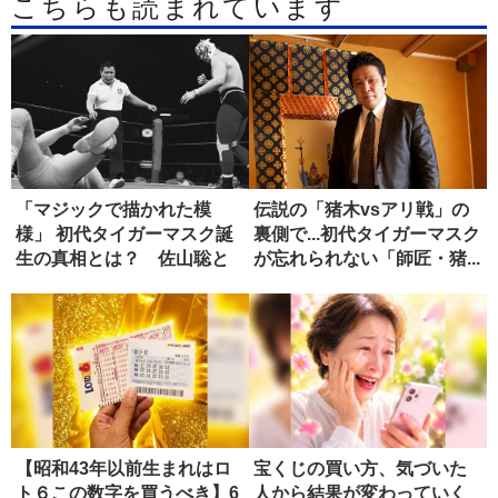
こちらも読まれています
「マジックで描かれた模
伝説の「猪木vsアリ戦」の
様」 初代タイガーマスク誕
裏側で...初代タイガーマスク
生の真相とは？ 佐山聡と
が忘れられない「師匠・猪...
新間寿が...
【昭和43年以前生まれはロ
宝くじの買い方、気づいた
ト６この数字を買うべき】6
人から結果が変わっていく