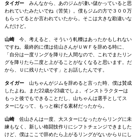
タイガー
みんなから、あのジムが凄い儲かっていると思
われていたみたいでね（苦笑）。僕もジムの方で３００万
もらってるとか言われていたから。そこは大きな勘違いな
んだけど。
山崎
今、考えると、そういう軋轢はあったかもしれない
ですね。最終的に僕は佐山さんがＵＷＦを辞める時に、
「自分は一度リングを降りた人間なので、これでまたリン
グを降りたら二度と上がることがなくなると思います。だ
から、Ｕに残りたいです」とお話したんです。
タイガー
山ちゃんがジムを辞めると言った時、僕は賛成
したよね。まだ22歳か23歳でしょ。インストラクターは
もっと後でもできることだし、山ちゃんは選手としてス
ターになって、もっと稼げる素材だったから。
山崎
佐山さんは一度、大スターになったからリングに未
練もなく、新しい格闘技作りにシフトチェンジできました
けど、僕はここで辞めたら上がるリングがないからＵにし