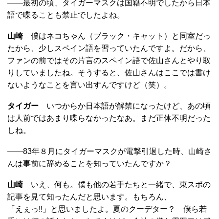
――最初の頃、タイガーマスクは国籍不明でしたから日本
語で喋ることも禁止でしたよね。
山崎
僕はネコちゃん（ブラック・キャット）と同室だっ
たから、少しスペイン語を習っていたんですよ。だから、
ファンの前ではその片言のスペイン語で佐山さんとやり取
りしていましたね。そうすると、佐山さんはここでは書け
ないようなことを言い出すんですけど（笑）。
タイガー
いつからか日本語が解禁になったけど、あの頃
は人前ではあまり喋らなかったなあ。まだ正体不明だった
しね。
――83年８月にタイガーマスクが電撃引退した時、山崎さ
んは事前に辞めることを知っていたんですか？
山崎
いえ、何も。僕も他の若手たちと一緒で、東スポの
記事を見て知ったんだと思います。もちろん、
「えぇっ!!」と思いましたよ。夏のクーデター？ 僕ら若