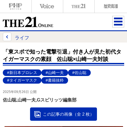
ME
NU
ライフ
「東スポで知った電撃引退」付き人が見た初代タ
イガーマスクの素顔 佐山聡×山崎一夫対談
#新日本プロレス
#山崎一夫
#佐山聡
#タイガーマスク
#書籍抜粋
2025年09月26日 公開
佐山聡,山崎一夫,Gスピリッツ編集部
この記事の画像（全 2 枚）