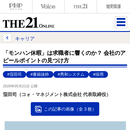
ME
NU
キャリア
「モンハン休暇」は求職者に響くのか？ 会社のア
ピールポイントの見つけ方
#窪田司
#書籍抜粋
#秀和システム
#採用
2026年05月21日 公開
窪田司（コォ・マネジメント株式会社 代表取締役）
この記事の画像（全 3 枚）