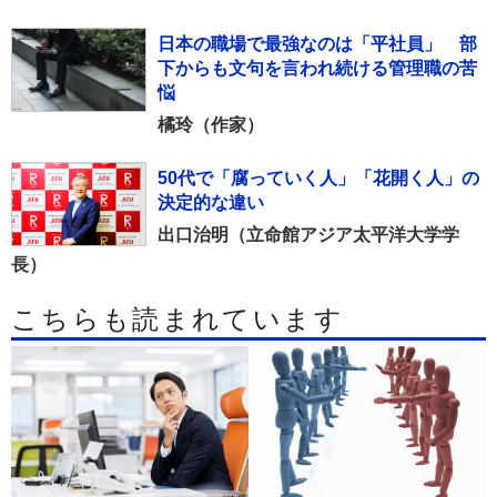
日本の職場で最強なのは「平社員」 部
下からも文句を言われ続ける管理職の苦
悩
橘玲（作家）
50代で「腐っていく人」「花開く人」の
決定的な違い
出口治明（立命館アジア太平洋大学学
長）
こちらも読まれています