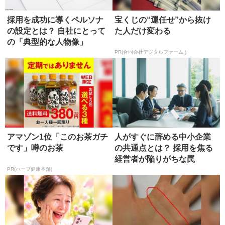
採用を成功に導くペルソナ
宝くじの“運任せ”から抜け
の設定とは？ 自社にとって
た人だけ変わる
の「典型的な人物像」
PR(合同会社デジタルファーム )
アマゾン1位「このお茶ガチ
人がすぐに辞める中小企業
です」噂のお茶
の共通点とは？ 採用を焦る
経営者が陥りがちな罠
PR(ハーブ健康本舗)