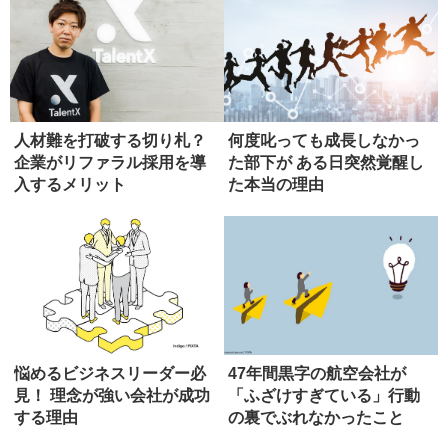
人材難を打破する切り札？
何度叱っても成長しなかっ
企業がリファラル採用を導
た部下が ある日突然覚醒し
入するメリット
た本当の理由
悩めるビジネスリーダー必
47年間黒字の航空会社が
見！ 理念が強い会社が成功
「ふざけすぎている」行動
する理由
の裏でぶれなかったこと