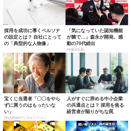
採用を成功に導くペルソナ
「気になっていた認知機能
の設定とは？ 自社にとって
が菌で…」森永が開発。感
の「典型的な人物像」
動の70代続出
PR(森永乳業)
宝くじ当選者「〇〇をやら
人がすぐに辞める中小企業
ずに買うのはもったいな
の共通点とは？ 採用を焦る
い」
経営者が陥りがちな罠
PR(合同会社デジタルファーム )