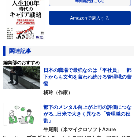
年間購読はこちら
Amazonで購入する
関連記事
編集部のおすすめ
日本の職場で最強なのは「平社員」 部
下からも文句を言われ続ける管理職の苦
悩
橘玲（作家）
部下のメンタル向上が上司の評価につな
がる...日米で大きく異なる「管理職の役
割」
牛尾剛（米マイクロソフトAzure