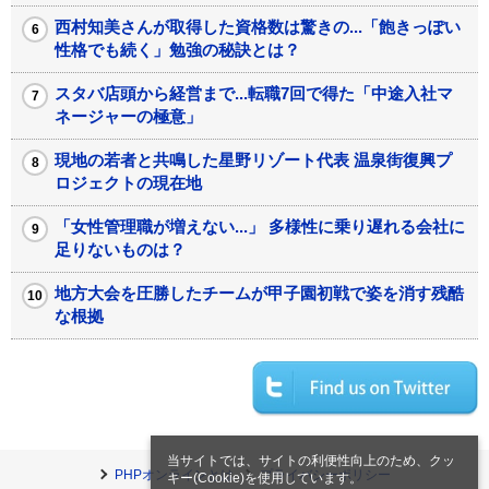
西村知美さんが取得した資格数は驚きの...「飽きっぽい
性格でも続く」勉強の秘訣とは？
スタバ店頭から経営まで...転職7回で得た「中途入社マ
ネージャーの極意」
現地の若者と共鳴した星野リゾート代表 温泉街復興プ
ロジェクトの現在地
「女性管理職が増えない...」 多様性に乗り遅れる会社に
足りないものは？
地方大会を圧勝したチームが甲子園初戦で姿を消す残酷
な根拠
当サイトでは、サイトの利便性向上のため、クッ
PHPオンラインとは
プライバシーポリシー
キー(Cookie)を使用しています。