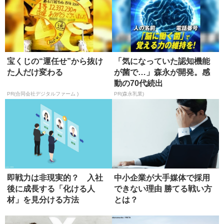
宝くじの“運任せ”から抜け
「気になっていた認知機能
た人だけ変わる
が菌で…」森永が開発。感
動の70代続出
PR(合同会社デジタルファーム )
PR(森永乳業)
即戦力は非現実的？ 入社
中小企業が大手媒体で採用
後に成長する「化ける人
できない理由 勝てる戦い方
材」を見分ける方法
とは？