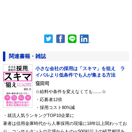
関連書籍・雑誌
小さな会社の採用は「スキマ」を狙え ラ
イバルより低条件でも人が集まる方法
窪田司
☆給料や条件を変えなくても……☆
・応募者12倍
・採用コスト80%減
・就活人気ランキングTOP10企業に
著者は信用金庫時代から人事採用の現場に18年以上関わってお
り、コンサルタントの立場からものべ500社以上の経営相談を