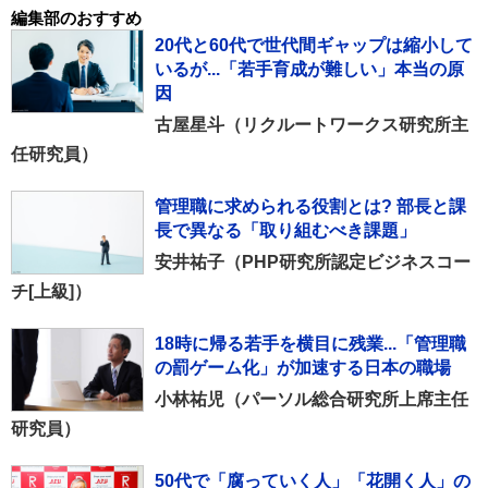
編集部のおすすめ
20代と60代で世代間ギャップは縮小して
いるが...「若手育成が難しい」本当の原
因
古屋星斗（リクルートワークス研究所主
任研究員）
管理職に求められる役割とは? 部長と課
長で異なる「取り組むべき課題」
安井祐子（PHP研究所認定ビジネスコー
チ[上級]）
18時に帰る若手を横目に残業...「管理職
の罰ゲーム化」が加速する日本の職場
小林祐児（パーソル総合研究所上席主任
研究員）
50代で「腐っていく人」「花開く人」の