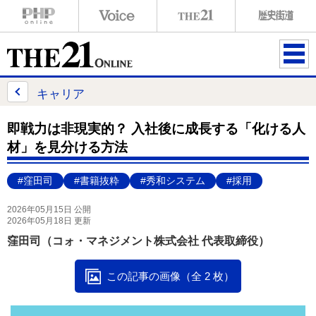
ME
NU
キャリア
即戦力は非現実的？ 入社後に成長する「化ける人
材」を見分ける方法
#窪田司
#書籍抜粋
#秀和システム
#採用
2026年05月15日 公開
2026年05月18日 更新
窪田司（コォ・マネジメント株式会社 代表取締役）
この記事の画像（全 2 枚）