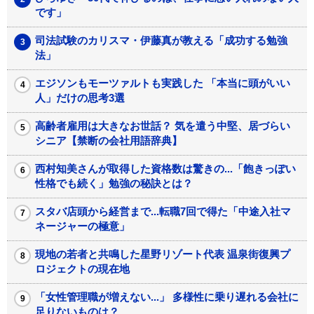
です」
司法試験のカリスマ・伊藤真が教える「成功する勉強
法」
エジソンもモーツァルトも実践した 「本当に頭がいい
人」だけの思考3選
高齢者雇用は大きなお世話？ 気を遣う中堅、居づらい
シニア【禁断の会社用語辞典】
西村知美さんが取得した資格数は驚きの...「飽きっぽい
性格でも続く」勉強の秘訣とは？
スタバ店頭から経営まで...転職7回で得た「中途入社マ
ネージャーの極意」
現地の若者と共鳴した星野リゾート代表 温泉街復興プ
ロジェクトの現在地
「女性管理職が増えない...」 多様性に乗り遅れる会社に
足りないものは？