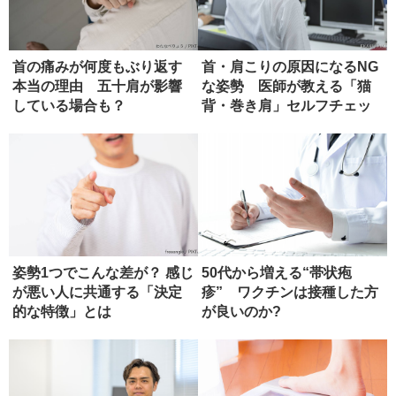
首の痛みが何度もぶり返す
首・肩こりの原因になるNG
本当の理由 五十肩が影響
な姿勢 医師が教える「猫
している場合も？
背・巻き肩」セルフチェッ
ク
姿勢1つでこんな差が？ 感じ
50代から増える“帯状疱
が悪い人に共通する「決定
疹” ワクチンは接種した方
的な特徴」とは
が良いのか?