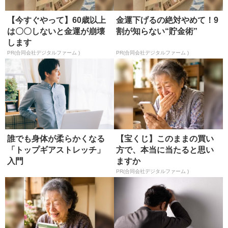
【今すぐやって】60歳以上
金運下げるの絶対やめて！9
は〇〇しないと金運が崩壊
割が知らない“貯金術”
します
PR(合同会社デジタルファーム )
PR(合同会社デジタルファーム )
誰でも身体が柔らかくなる
【宝くじ】このままの買い
「トップギアストレッチ」
方で、本当に当たると思い
入門
ますか
PR(合同会社デジタルファーム )