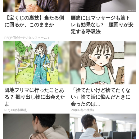
【宝くじの裏技】当たる側
腰痛にはマッサージも筋ト
に回るか、このままか
レも効果なし? 腰回りが安
定する呼吸法
PR(合同会社デジタルファーム )
団地フリマに行ったことあ
「捨てたいけど捨てたくな
る？ 掘り出し物に出会えた
い」捨て活に悩んだときに
よ
会ったのは…
PR(UR都市機構)
PR(UR都市機構)