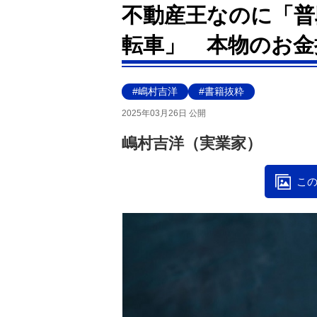
不動産王なのに「普
転車」 本物のお金
#嶋村吉洋
#書籍抜粋
2025年03月26日 公開
嶋村吉洋（実業家）
この