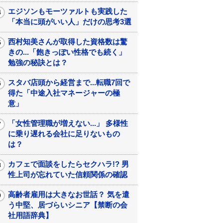
エジソンもモーツァルトも実践した
「本当に頭がいい人」だけの思考3選
西村知美さんが取得した資格数は驚
きの...「飽きっぽい性格でも続く」
勉強の秘訣とは？
スタバ店頭から経営まで...転職7回で
得た「中途入社マネージャーの極
意」
「女性管理職が増えない...」 多様性
に乗り遅れる会社に足りないもの
は？
カフェで面談をしたらセクハラ!? 男
性上司が忘れていた信頼関係の確認
高齢者雇用は大きなお世話？ 気を遣
う中堅、居づらいシニア【禁断の会
社用語辞典】