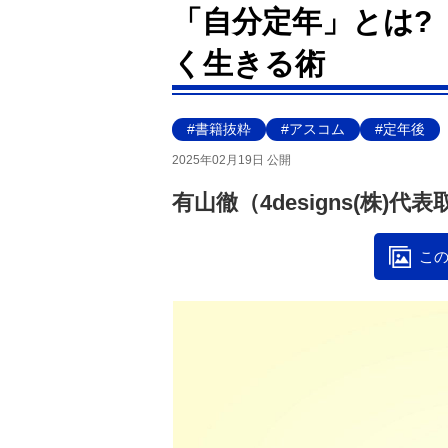
「自分定年」とは?
く生きる術
#書籍抜粋
#アスコム
#定年後
2025年02月19日 公開
有山徹（4designs(株)代
この