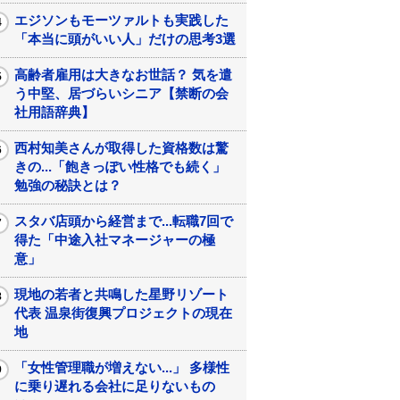
エジソンもモーツァルトも実践した
「本当に頭がいい人」だけの思考3選
高齢者雇用は大きなお世話？ 気を遣
う中堅、居づらいシニア【禁断の会
社用語辞典】
西村知美さんが取得した資格数は驚
きの...「飽きっぽい性格でも続く」
勉強の秘訣とは？
スタバ店頭から経営まで...転職7回で
得た「中途入社マネージャーの極
意」
現地の若者と共鳴した星野リゾート
代表 温泉街復興プロジェクトの現在
地
「女性管理職が増えない...」 多様性
に乗り遅れる会社に足りないもの