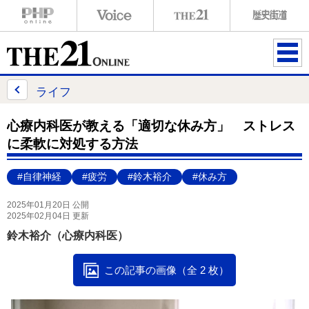
ME
NU
ライフ
心療内科医が教える「適切な休み方」 ストレス
に柔軟に対処する方法
#自律神経
#疲労
#鈴木裕介
#休み方
2025年01月20日 公開
2025年02月04日 更新
鈴木裕介（心療内科医）
この記事の画像（全 2 枚）