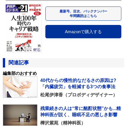
最新号、目次、バックナンバー
年間購読はこちら
Amazonで購入する
関連記事
編集部のおすすめ
40代からの慢性的なだるさの原因は?
「内臓疲労」を軽減する3つの食事法
松尾伊津香（プロボディデザイナー）
残業続きの人は“常に酩酊状態”かも...精
神科医が説く、睡眠不足の悪しき影響
樺沢紫苑（精神科医）