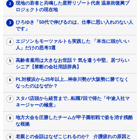
現地の若者と共鳴した星野リゾート代表 温泉街復興プ
ロジェクトの現在地
ひろゆき「50代で伸びるのは、仕事に思い入れのない人
です」
エジソンもモーツァルトも実践した 「本当に頭がいい
人」だけの思考3選
高齢者雇用は大きなお世話？ 気を遣う中堅、居づらい
シニア【禁断の会社用語辞典】
PL対横浜から25年以上...神奈川勢が大阪勢に勝てなく
なったのはなぜか？
スタバ店頭から経営まで...転職7回で得た「中途入社マ
ネージャーの極意」
地方大会を圧勝したチームが甲子園初戦で姿を消す残酷
な根拠
老親との会話はなぜこじれるのか? 介護疲れの原因と