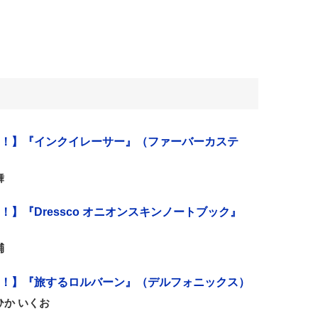
！】『インクイレーサー』（ファーバーカステ
舞
】『Dressco オニオンスキンノートブック』
輔
！】『旅するロルバーン』（デルフォニックス）
か いくお