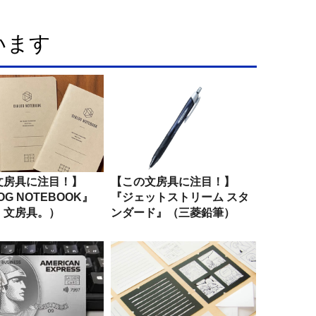
います
文房具に注目！】
【この文房具に注目！】
OG NOTEBOOK』
『ジェットストリーム スタ
、文房具。）
ンダード』（三菱鉛筆）