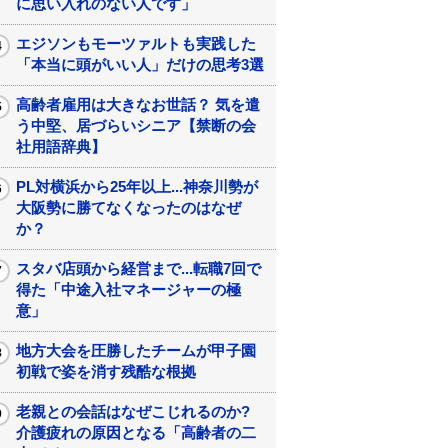
に思い入れのない人です」
エジソンもモーツァルトも実践した
「本当に頭がいい人」だけの思考3選
高齢者雇用は大きなお世話？ 気を遣
う中堅、居づらいシニア【禁断の会
社用語辞典】
PL対横浜から25年以上...神奈川勢が
大阪勢に勝てなくなったのはなぜ
か？
スタバ店頭から経営まで...転職7回で
得た「中途入社マネージャーの極
意」
地方大会を圧勝したチームが甲子園
初戦で姿を消す残酷な根拠
老親との会話はなぜこじれるのか?
介護疲れの原因となる「高齢者の二