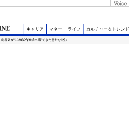
キャリア
マネー
ライフ
カルチャー＆トレン
鳥谷敬が“1939試合連続出場”できた意外な秘訣