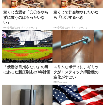
宝くじ当選者「〇〇をやら
宝くじで貯金増やしたいな
ずに買うのはもったいな
ら「〇〇するべき」
い」
PR(合同会社デジタルファーム )
PR(合同会社デジタルファーム )
「優勝は目指さない」の裏
スリムなボディに、ギミッ
にあった新庄剛志の3年計画
クが！スティック掃除機の
進化がすごい
PR(Dreame)