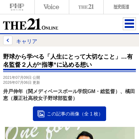
ME
NU
キャリア
野球から学べる「人生にとって大切なこと」…有
名監督２人が“指導”に込める想い
2021年07月09日 公開
2026年07月06日 更新
井戸伸年（関メディベースボール学院GM・総監督）、橘田
恵（履正社高校女子野球部監督）
この記事の画像（全 1 枚）