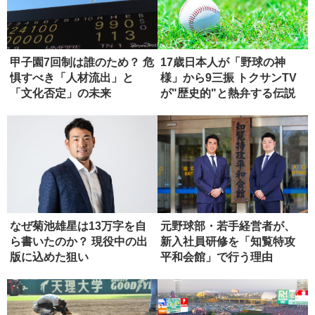
甲子園7回制は誰のため？ 危
17歳日本人が「野球の神
惧すべき「人材流出」と
様」から9三振 トクサンTV
「文化否定」の未来
が"歴史的"と熱弁する伝説
の...
なぜ菊池雄星は13万字を自
元野球部・若手経営者が、
ら書いたのか？ 現役中の出
新入社員研修を「知覧特攻
版に込めた狙い
平和会館」で行う理由