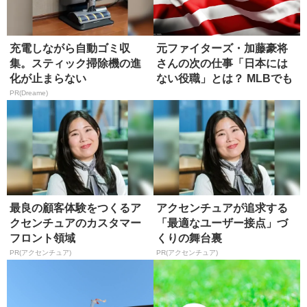
充電しながら自動ゴミ収
元ファイターズ・加藤豪将
集。スティック掃除機の進
さんの次の仕事「日本には
化が止まらない
ない役職」とは？ MLBでも
希少
PR(Dreame)
最良の顧客体験をつくるア
アクセンチュアが追求する
クセンチュアのカスタマー
「最適なユーザー接点」づ
フロント領域
くりの舞台裏
PR(アクセンチュア)
PR(アクセンチュア)