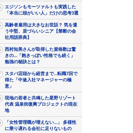
エジソンもモーツァルトも実践した
「本当に頭がいい人」だけの思考3選
高齢者雇用は大きなお世話？ 気を遣
う中堅、居づらいシニア【禁断の会
社用語辞典】
西村知美さんが取得した資格数は驚
きの...「飽きっぽい性格でも続く」
勉強の秘訣とは？
スタバ店頭から経営まで...転職7回で
得た「中途入社マネージャーの極
意」
現地の若者と共鳴した星野リゾート
代表 温泉街復興プロジェクトの現在
地
「女性管理職が増えない...」 多様性
に乗り遅れる会社に足りないもの