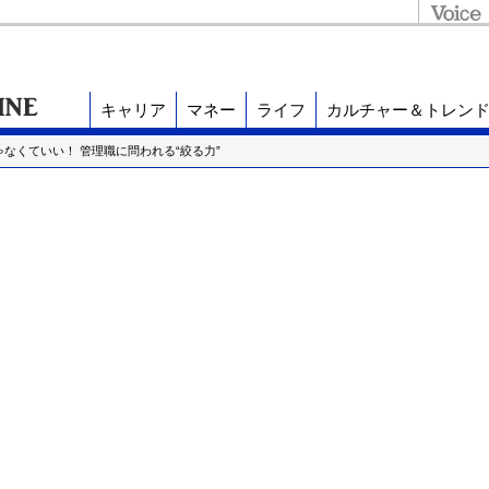
キャリア
マネー
ライフ
カルチャー＆トレン
ゃなくていい！ 管理職に問われる“絞る力”