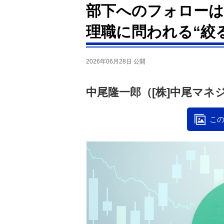
部下へのフォローは
理職に問われる“絞
2026年06月28日 公開
中尾隆一郎（[株]中尾マネ
この