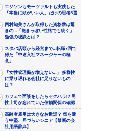
エジソンもモーツァルトも実践した
「本当に頭がいい人」だけの思考3選
西村知美さんが取得した資格数は驚
きの...「飽きっぽい性格でも続く」
勉強の秘訣とは？
スタバ店頭から経営まで...転職7回で
得た「中途入社マネージャーの極
意」
「女性管理職が増えない...」 多様性
に乗り遅れる会社に足りないもの
は？
カフェで面談をしたらセクハラ!? 男
性上司が忘れていた信頼関係の確認
高齢者雇用は大きなお世話？ 気を遣
う中堅、居づらいシニア【禁断の会
社用語辞典】