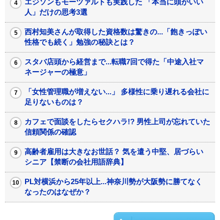
エジソンもモーツァルトも実践した 「本当に頭がいい
人」だけの思考3選
西村知美さんが取得した資格数は驚きの...「飽きっぽい
性格でも続く」勉強の秘訣とは？
スタバ店頭から経営まで...転職7回で得た「中途入社マ
ネージャーの極意」
「女性管理職が増えない...」 多様性に乗り遅れる会社に
足りないものは？
カフェで面談をしたらセクハラ!? 男性上司が忘れていた
信頼関係の確認
高齢者雇用は大きなお世話？ 気を遣う中堅、居づらい
シニア【禁断の会社用語辞典】
PL対横浜から25年以上...神奈川勢が大阪勢に勝てなく
なったのはなぜか？