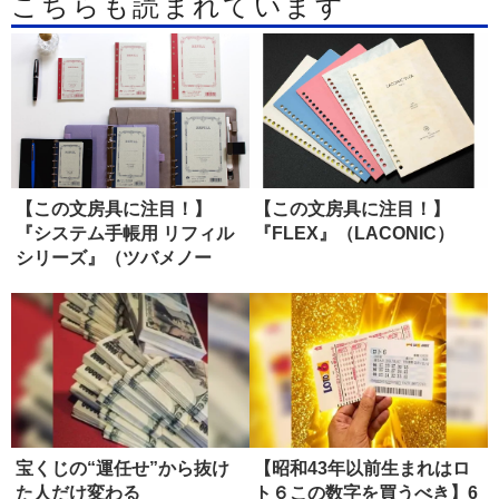
こちらも読まれています
【この文房具に注目！】
【この文房具に注目！】
『システム手帳用 リフィル
『FLEX』（LACONIC）
シリーズ』（ツバメノー
ト）
宝くじの“運任せ”から抜け
【昭和43年以前生まれはロ
た人だけ変わる
ト６この数字を買うべき】6