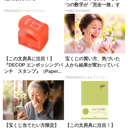
つの数字が「完全一致」す
る方...
PR(合同会社デジタルファーム )
PR(株式会社MURA)
【この文房具に注目！】
宝くじの買い方、気づいた
『DECOP エンボッシングパ
人から結果が変わっていく
ンチ スタンプ』（Paper...
PR(合同会社デジタルファーム )
【宝くじ当てたい方限定】
【この文房具に注目！】