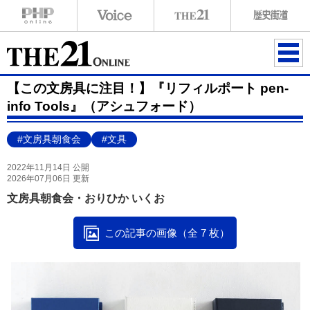
ME
【この文房具に注目！】『リフィルポート pen-
NU
info Tools』（アシュフォード）
#文房具朝食会
#文具
2022年11月14日 公開
2026年07月06日 更新
文房具朝食会・おりひか いくお
この記事の画像（全 7 枚）