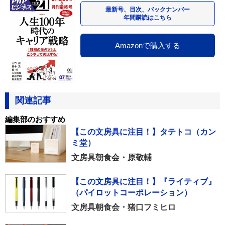
最新号、目次、バックナンバー
年間購読はこちら
Amazonで購入する
関連記事
編集部のおすすめ
【この文房具に注目！】タテトコ（カン
ミ堂）
文房具朝食会・原敬輔
【この文房具に注目！】『ライティブ』
（パイロットコーポレーション）
文房具朝食会・猪口フミヒロ