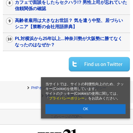
カフェで面談をしたらセクハラ!? 男性上司が忘れていた
信頼関係の確認
高齢者雇用は大きなお世話？ 気を遣う中堅、居づらい
シニア【禁断の会社用語辞典】
PL対横浜から25年以上...神奈川勢が大阪勢に勝てなく
なったのはなぜか？
当サイトでは、サイトの利便性向上のため、クッ
PHPオンラインとは
プライバシーポリシー
キー(Cookie)を使用しています。
サイトのクッキー(Cookie)の使用に関しては、
Webサイトご利用にあたって
「
プライバシーポリシー
」をお読みください。
OK
このページのTOPへ