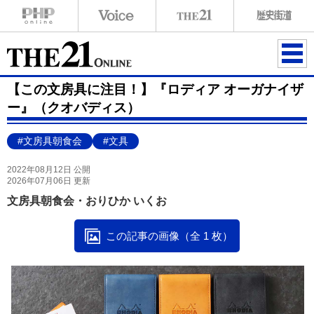
ME
【この文房具に注目！】『ロディア オーガナイザ
NU
ー』（クオバディス）
#文房具朝食会
#文具
2022年08月12日 公開
2026年07月06日 更新
文房具朝食会・おりひか いくお
この記事の画像（全 1 枚）