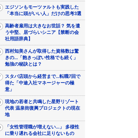
エジソンもモーツァルトも実践した
「本当に頭がいい人」だけの思考3選
高齢者雇用は大きなお世話？ 気を遣
う中堅、居づらいシニア【禁断の会
社用語辞典】
西村知美さんが取得した資格数は驚
きの...「飽きっぽい性格でも続く」
勉強の秘訣とは？
スタバ店頭から経営まで...転職7回で
得た「中途入社マネージャーの極
意」
現地の若者と共鳴した星野リゾート
代表 温泉街復興プロジェクトの現在
地
「女性管理職が増えない...」 多様性
に乗り遅れる会社に足りないもの