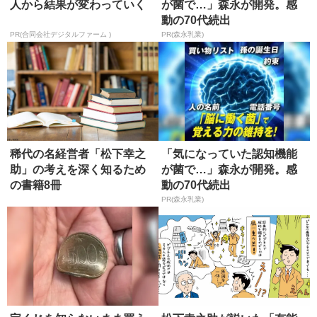
人から結果が変わっていく
が菌で…」森永が開発。感
動の70代続出
PR(合同会社デジタルファーム )
PR(森永乳業)
稀代の名経営者「松下幸之
「気になっていた認知機能
助」の考えを深く知るため
が菌で…」森永が開発。感
の書籍8冊
動の70代続出
PR(森永乳業)