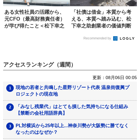
ある女性社員の活躍から、
「社債は借金」本質から考
元CFO（最高財務責任者）
える、本質へ踏み込む、松
が学び得たこと＜松下幸之
下幸之助創業者の価値判断
助創業...
力を思い...
Recommended by
アクセスランキング（週間）
更新：08月06日 00:05
現地の若者と共鳴した星野リゾート代表 温泉街復興プ
ロジェクトの現在地
「みなし残業代」はとても損した気持ちになる仕組み
【禁断の会社用語辞典】
PL対横浜から25年以上...神奈川勢が大阪勢に勝てなく
なったのはなぜか？