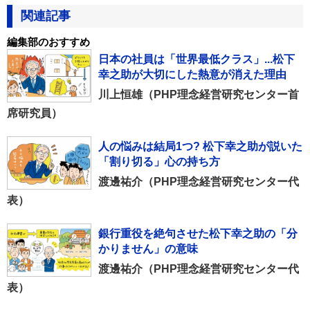
関連記事
編集部のおすすめ
日本の社員は「世界最低クラス」...松下
幸之助が大切にした熱意が消えた理由
川上恒雄（PHP理念経営研究センター首
席研究員）
人の悩みは結局1つ? 松下幸之助が説いた
「割り切る」心の持ち方
渡邊祐介（PHP理念経営研究センター代
表）
銀行重役を絶句させた松下幸之助の「分
かりません」の意味
渡邊祐介（PHP理念経営研究センター代
表）