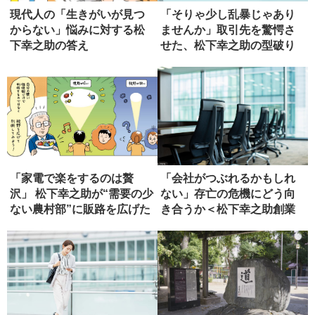
現代人の「生きがいが見つ
「そりゃ少し乱暴じゃあり
からない」悩みに対する松
ませんか」取引先を驚愕さ
下幸之助の答え
せた、松下幸之助の型破り
な要求
「家電で楽をするのは贅
「会社がつぶれるかもしれ
沢」 松下幸之助が“需要の少
ない」存亡の危機にどう向
ない農村部”に販路を広げた
き合うか＜松下幸之助創業
理由
者の事例...