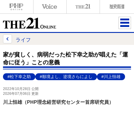
ME
NU
ライフ
家が貧しく、病弱だった松下幸之助が唱えた「運
命に従う」ことの意義
#松下幸之助
#順境よし、逆境さらによし
#川上恒雄
2022年10月28日 公開
2026年07月06日 更新
川上恒雄（PHP理念経営研究センター首席研究員）