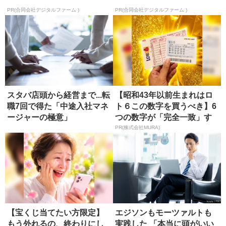
PR(合同会社デジタルファーム )
PR(合同会社デジタルファーム )
スタバ店頭から経営まで...転
【昭和43年以前生まれはロ
職7回で得た「中途入社マネ
ト６この数字を買うべき】6
ージャーの極意」
つの数字が「完全一致」す
る方...
PR(株式会社MURA)
【宝くじ当てたい方限定】
エジソンもモーツァルトも
もう外れるの、終わりにし
実践した 「本当に頭がいい