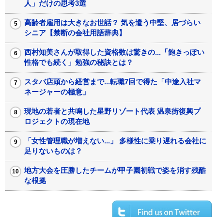
人」だけの思考3選
高齢者雇用は大きなお世話？ 気を遣う中堅、居づらい
シニア【禁断の会社用語辞典】
西村知美さんが取得した資格数は驚きの...「飽きっぽい
性格でも続く」勉強の秘訣とは？
スタバ店頭から経営まで...転職7回で得た「中途入社マ
ネージャーの極意」
現地の若者と共鳴した星野リゾート代表 温泉街復興プ
ロジェクトの現在地
「女性管理職が増えない...」 多様性に乗り遅れる会社に
足りないものは？
地方大会を圧勝したチームが甲子園初戦で姿を消す残酷
な根拠