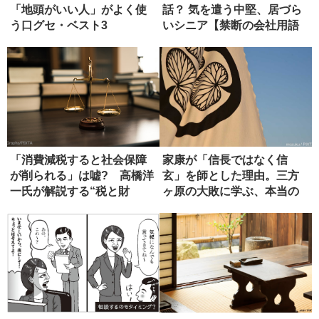
「地頭がいい人」がよく使
話？ 気を遣う中堅、居づら
う口グセ・ベスト3
いシニア【禁断の会社用語
辞典】
「消費減税すると社会保障
家康が「信長ではなく信
が削られる」は嘘? 高橋洋
玄」を師とした理由。三方
一氏が解説する“税と財
ヶ原の大敗に学ぶ、本当の
源”の真...
師の選び方