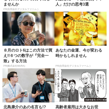
ませんか
人」だけの思考3選
PR(合同会社デジタルファーム )
８月のロト6はこの方法で買
あなたの金運、今が変わる
え!!６つの数字が『完全一
時かもしれません
致』する方法
PR(株式会社MURA)
PR(合同会社デジタルファーム )
北島康介のあの名言も!?
高齢者雇用は大きなお世