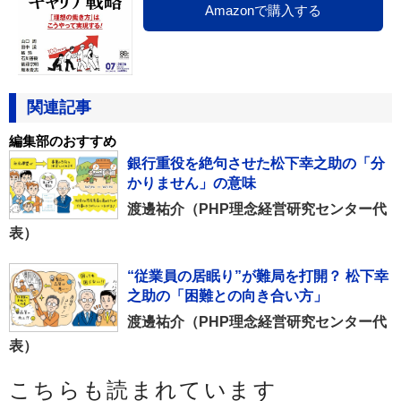
Amazonで購入する
関連記事
編集部のおすすめ
銀行重役を絶句させた松下幸之助の「分
かりません」の意味
渡邊祐介（PHP理念経営研究センター代
表）
“従業員の居眠り”が難局を打開？ 松下幸
之助の「困難との向き合い方」
渡邊祐介（PHP理念経営研究センター代
表）
こちらも読まれています