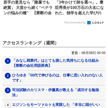
若手の意見なら「陳腐でも
「3年かけて師を選べ」。豊
絶賛」 大昔から続く“ベテラ
臣秀長が100万石の大名にな
ンの悩みの種” 【禁断の会
れた、独学を超えた学びの
社...
正...
Recommended by
アクセスランキング（週間）
更新：08月08日 00:05
「みなし残業代」はとても損した気持ちになる仕組み
【禁断の会社用語辞典】
ひろゆき「50代で伸びるのは、仕事に思い入れのない人
です」
司法試験のカリスマ・伊藤真が教える「成功する勉強
法」
エジソンもモーツァルトも実践した 「本当に頭がいい