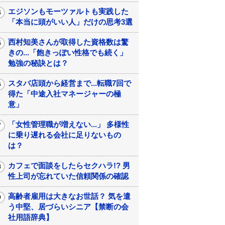
エジソンもモーツァルトも実践した
「本当に頭がいい人」だけの思考3選
西村知美さんが取得した資格数は驚
きの...「飽きっぽい性格でも続く」
勉強の秘訣とは？
スタバ店頭から経営まで...転職7回で
得た「中途入社マネージャーの極
意」
「女性管理職が増えない...」 多様性
に乗り遅れる会社に足りないもの
は？
カフェで面談をしたらセクハラ!? 男
性上司が忘れていた信頼関係の確認
高齢者雇用は大きなお世話？ 気を遣
う中堅、居づらいシニア【禁断の会
社用語辞典】