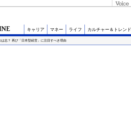
キャリア
マネー
ライフ
カルチャー＆トレン
のは志？ 再び「日本型経営」に注目すべき理由