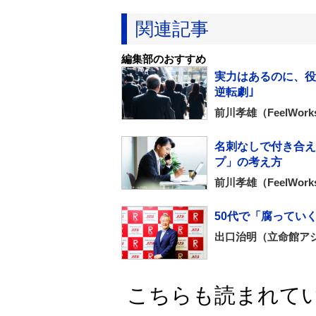
関連記事
編集部のおすすめ
実力はあるのに、役員
逆転劇｣
前川孝雄（FeelWo
名刺なしで付き合え
プ」の考え方
前川孝雄（FeelWo
50代で「腐ってい
出口治明（立命館ア
こちらも読まれて