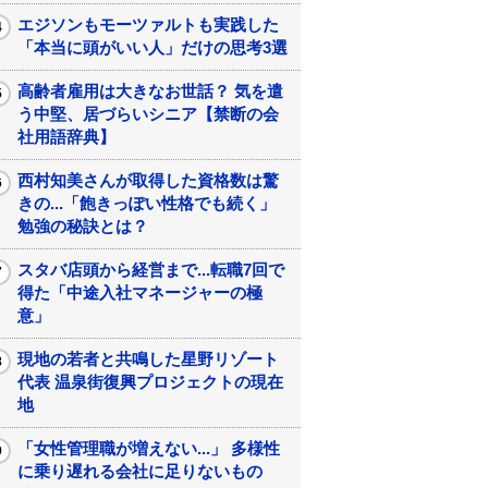
エジソンもモーツァルトも実践した
「本当に頭がいい人」だけの思考3選
高齢者雇用は大きなお世話？ 気を遣
う中堅、居づらいシニア【禁断の会
社用語辞典】
西村知美さんが取得した資格数は驚
きの...「飽きっぽい性格でも続く」
勉強の秘訣とは？
スタバ店頭から経営まで...転職7回で
得た「中途入社マネージャーの極
意」
現地の若者と共鳴した星野リゾート
代表 温泉街復興プロジェクトの現在
地
「女性管理職が増えない...」 多様性
に乗り遅れる会社に足りないもの