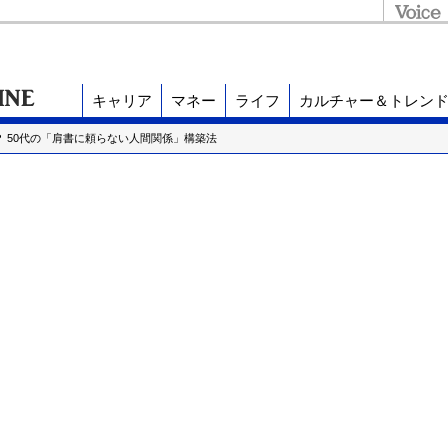
キャリア
マネー
ライフ
カルチャー＆トレン
？ 50代の「肩書に頼らない人間関係」構築法