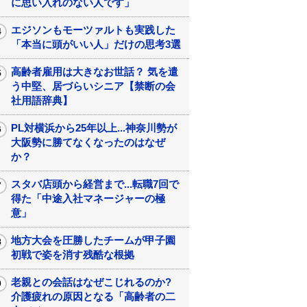
に思い入れのない人です」
エジソンもモーツァルトも実践した
「本当に頭がいい人」だけの思考3選
高齢者雇用は大きなお世話？ 気を遣
う中堅、居づらいシニア【禁断の会
社用語辞典】
PL対横浜から25年以上...神奈川勢が
大阪勢に勝てなくなったのはなぜ
か？
スタバ店頭から経営まで...転職7回で
得た「中途入社マネージャーの極
意」
地方大会を圧勝したチームが甲子園
初戦で姿を消す残酷な根拠
老親との会話はなぜこじれるのか?
介護疲れの原因となる「高齢者の二