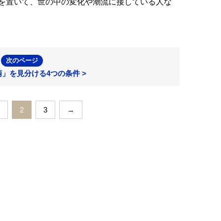
を置いて、世の中の変化や潮流に接している人な
次のページ
」を見分ける4つの条件 >
2
3
→