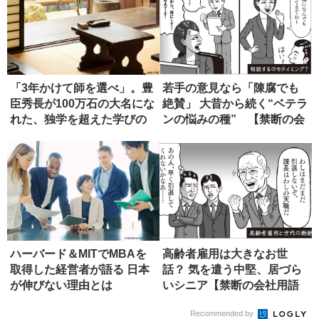
「3年かけて師を選べ」。豊
若手の意見なら「陳腐でも
臣秀長が100万石の大名にな
絶賛」 大昔から続く“ベテラ
れた、独学を超えた学びの
ンの悩みの種” 【禁断の会
正...
社...
ハーバード＆MITでMBAを
高齢者雇用は大きなお世
取得した経営者が語る 日本
話？ 気を遣う中堅、居づら
が伸びない理由とは
いシニア【禁断の会社用語
辞典】
Recommended by