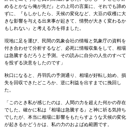
めるとかなら俺が先だ』との上司の言葉に、それでも諦め
ずに、『もしかしたら、天候の変化など、大豆の収穫に大
きな影響を与える出来事が起きて、情勢が大きく変わるか
もしれない』と考える力を得ました。
現地に足を運び、民間の気象会社の情報と気象庁の資料を
付き合わせて分析するなど、必死に情報収集をして、相場
は急騰するだろうと予測。その読みに自分の人生のすべて
を投ずる決意をしたのです」
秋口になると、丹羽氏の予測通り、相場が好転し始め、損
失を回収できたどころか、逆に利益を出すまでに挽回し
た。
「このとき私が感じたのは、人間の力を超えた何かの存在
でした。確かに私は『相場は急騰する』と神に祈る気持ち
でしたが、本当に相場に影響をもたらすような天候の変化
が起きるかどうかは、私の力のおよばぬ範囲です。