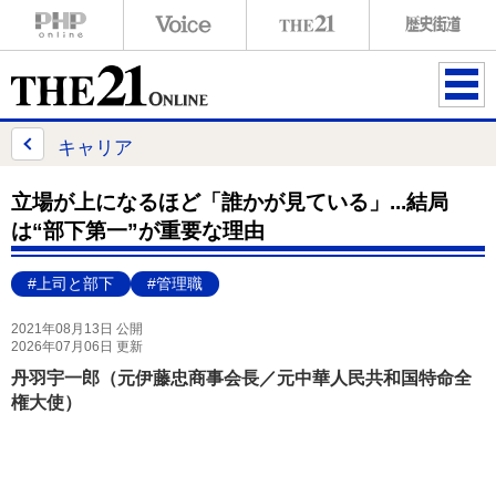
ME
NU
キャリア
立場が上になるほど「誰かが見ている」...結局
は“部下第一”が重要な理由
#上司と部下
#管理職
2021年08月13日 公開
2026年07月06日 更新
丹羽宇一郎（元伊藤忠商事会長／元中華人民共和国特命全
権大使）