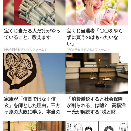
宝くじ当たる人だけがやっ
宝くじ当選者「〇〇をやら
ていること、教えます
ずに買うのはもったいな
い」
PR(合同会社デジタルファーム )
PR(合同会社デジタルファーム )
家康が「信長ではなく信
「消費減税すると社会保障
玄」を師とした理由。三方
が削られる」は嘘? 高橋洋
ヶ原の大敗に学ぶ、本当の
一氏が解説する“税と財
師の選び方
源”の真...