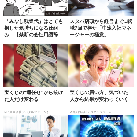
「みなし残業代」はとても
スタバ店頭から経営まで...転
損した気持ちになる仕組
職7回で得た「中途入社マネ
み 【禁断の会社用語辞
ージャーの極意」
典】
宝くじの“運任せ”から抜け
宝くじの買い方、気づいた
た人だけ変わる
人から結果が変わっていく
PR(合同会社デジタルファーム )
PR(合同会社デジタルファーム )