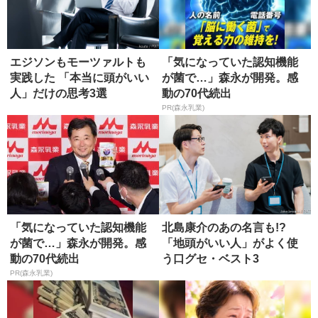
エジソンもモーツァルトも
「気になっていた認知機能
実践した 「本当に頭がいい
が菌で…」森永が開発。感
人」だけの思考3選
動の70代続出
PR(森永乳業)
「気になっていた認知機能
北島康介のあの名言も!?
が菌で…」森永が開発。感
「地頭がいい人」がよく使
動の70代続出
う口グセ・ベスト3
PR(森永乳業)