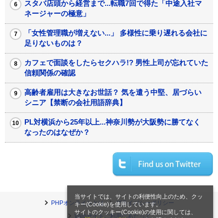
スタバ店頭から経営まで...転職7回で得た「中途入社マ
ネージャーの極意」
「女性管理職が増えない...」 多様性に乗り遅れる会社に
足りないものは？
カフェで面談をしたらセクハラ!? 男性上司が忘れていた
信頼関係の確認
高齢者雇用は大きなお世話？ 気を遣う中堅、居づらい
シニア【禁断の会社用語辞典】
PL対横浜から25年以上...神奈川勢が大阪勢に勝てなく
なったのはなぜか？
当サイトでは、サイトの利便性向上のため、クッ
PHPオンラインとは
プライバシーポリシー
キー(Cookie)を使用しています。
サイトのクッキー(Cookie)の使用に関しては、
Webサイトご利用にあたって