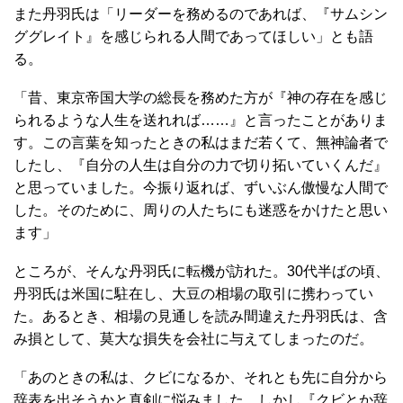
また丹羽氏は「リーダーを務めるのであれば、『サムシン
ググレイト』を感じられる人間であってほしい」とも語
る。
「昔、東京帝国大学の総長を務めた方が『神の存在を感じ
られるような人生を送れれば……』と言ったことがありま
す。この言葉を知ったときの私はまだ若くて、無神論者で
したし、『自分の人生は自分の力で切り拓いていくんだ』
と思っていました。今振り返れば、ずいぶん傲慢な人間で
した。そのために、周りの人たちにも迷惑をかけたと思い
ます」
ところが、そんな丹羽氏に転機が訪れた。30代半ばの頃、
丹羽氏は米国に駐在し、大豆の相場の取引に携わってい
た。あるとき、相場の見通しを読み間違えた丹羽氏は、含
み損として、莫大な損失を会社に与えてしまったのだ。
「あのときの私は、クビになるか、それとも先に自分から
辞表を出そうかと真剣に悩みました。しかし『クビとか辞