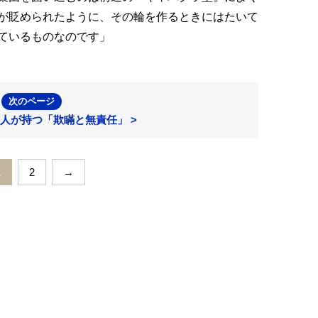
が貶められたように、その輪を作るときにはたいて
ているものなのです」
次のページ
人が持つ「欺瞞と無責任」 >
1
2
→