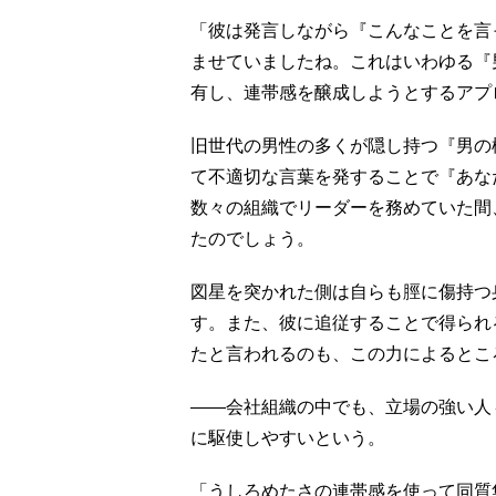
「彼は発言しながら『こんなことを言
ませていましたね。これはいわゆる『
有し、連帯感を醸成しようとするアプ
旧世代の男性の多くが隠し持つ『男の
て不適切な言葉を発することで『あな
数々の組織でリーダーを務めていた間
たのでしょう。
図星を突かれた側は自らも脛に傷持つ
す。また、彼に追従することで得られ
たと言われるのも、この力によるとこ
――会社組織の中でも、立場の強い人
に駆使しやすいという。
「うしろめたさの連帯感を使って同質