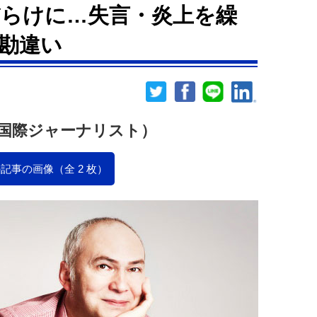
らけに…失言・炎上を繰
勘違い
国際ジャーナリスト）
記事の画像（全 2 枚）