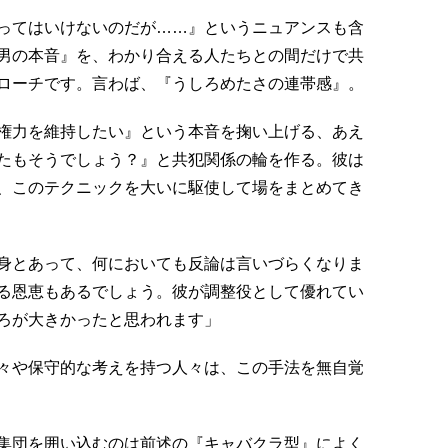
ってはいけないのだが……』というニュアンスも含
男の本音』を、わかり合える人たちとの間だけで共
ローチです。言わば、『うしろめたさの連帯感』。
権力を維持したい』という本音を掬い上げる、あえ
たもそうでしょう？』と共犯関係の輪を作る。彼は
、このテクニックを大いに駆使して場をまとめてき
身とあって、何においても反論は言いづらくなりま
る恩恵もあるでしょう。彼が調整役として優れてい
ろが大きかったと思われます」
々や保守的な考えを持つ人々は、この手法を無自覚
集団を囲い込むのは前述の『キャバクラ型』によく