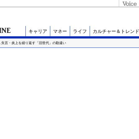
キャリア
マネー
ライフ
カルチャー＆トレン
…失言・炎上を繰り返す「旧世代」の勘違い