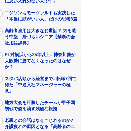
に思い入れのない人です」
エジソンもモーツァルトも実践した
「本当に頭がいい人」だけの思考3選
高齢者雇用は大きなお世話？ 気を遣
う中堅、居づらいシニア【禁断の会
社用語辞典】
PL対横浜から25年以上...神奈川勢が
大阪勢に勝てなくなったのはなぜ
か？
スタバ店頭から経営まで...転職7回で
得た「中途入社マネージャーの極
意」
地方大会を圧勝したチームが甲子園
初戦で姿を消す残酷な根拠
老親との会話はなぜこじれるのか?
介護疲れの原因となる「高齢者の二