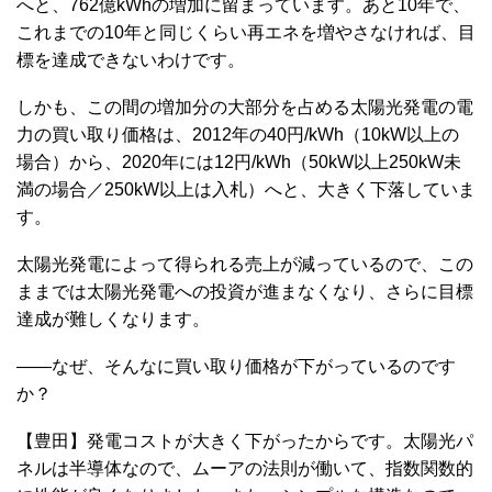
へと、762億kWhの増加に留まっています。あと10年で、
これまでの10年と同じくらい再エネを増やさなければ、目
標を達成できないわけです。
しかも、この間の増加分の大部分を占める太陽光発電の電
力の買い取り価格は、2012年の40円/kWh（10kW以上の
場合）から、2020年には12円/kWh（50kW以上250kW未
満の場合／250kW以上は入札）へと、大きく下落していま
す。
太陽光発電によって得られる売上が減っているので、この
ままでは太陽光発電への投資が進まなくなり、さらに目標
達成が難しくなります。
――なぜ、そんなに買い取り価格が下がっているのです
か？
【豊田】発電コストが大きく下がったからです。太陽光パ
ネルは半導体なので、ムーアの法則が働いて、指数関数的