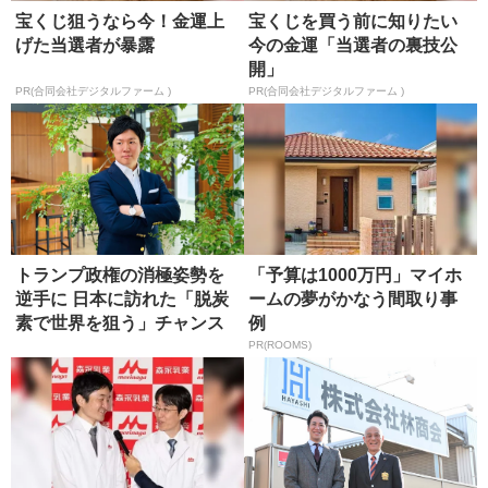
宝くじ狙うなら今！金運上
宝くじを買う前に知りたい
げた当選者が暴露
今の金運「当選者の裏技公
開」
PR(合同会社デジタルファーム )
PR(合同会社デジタルファーム )
トランプ政権の消極姿勢を
「予算は1000万円」マイホ
逆手に 日本に訪れた「脱炭
ームの夢がかなう間取り事
素で世界を狙う」チャンス
例
PR(ROOMS)