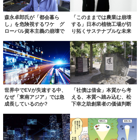
森永卓郎氏が「都会暮ら
「このままでは農業は崩壊
し」を危険視するワケ グ
する」日本の植物工場が切
ローバル資本主義の崩壊で
り拓くサステナブルな未来
起こる悲劇
世界中でEVが失速する中、
「社債は借金」本質から考
なぜ「東南アジア」では急
える、本質へ踏み込む、松
成長しているのか?
下幸之助創業者の価値判断
力を思い...