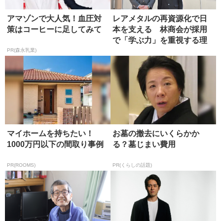
アマゾンで大人気！血圧対
レアメタルの再資源化で日
策はコーヒーに足してみて
本を支える 林商会が採用
で「学ぶ力」を重視する理
由
PR(森永乳業)
マイホームを持ちたい！
お墓の撤去にいくらかか
1000万円以下の間取り事例
る？墓じまい費用
PR(ROOMS)
PR(くらしの話題)