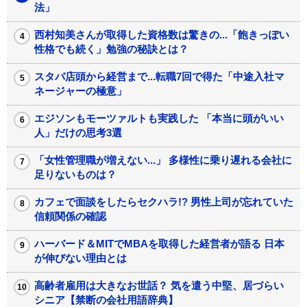
法」
西村知美さんが取得した資格数は驚きの...「飽きっぽい
性格でも続く」勉強の秘訣とは？
スタバ店頭から経営まで...転職7回で得た「中途入社マ
ネージャーの極意」
エジソンもモーツァルトも実践した 「本当に頭がいい
人」だけの思考3選
「女性管理職が増えない...」 多様性に乗り遅れる会社に
足りないものは？
カフェで面談をしたらセクハラ!? 男性上司が忘れていた
信頼関係の確認
ハーバード＆MITでMBAを取得した経営者が語る 日本
が伸びない理由とは
高齢者雇用は大きなお世話？ 気を遣う中堅、居づらい
シニア【禁断の会社用語辞典】