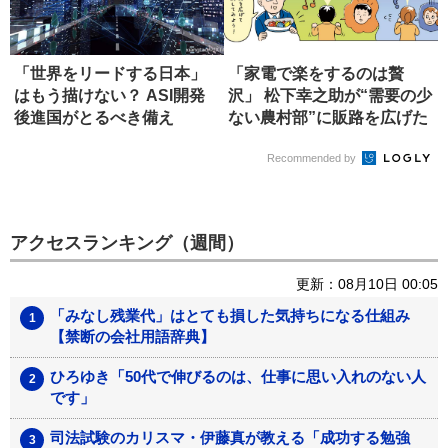
「世界をリードする日本」
「家電で楽をするのは贅
はもう描けない？ ASI開発
沢」 松下幸之助が“需要の少
後進国がとるべき備え
ない農村部”に販路を広げた
理由
Recommended by
アクセスランキング（週間）
更新：08月10日 00:05
「みなし残業代」はとても損した気持ちになる仕組み
【禁断の会社用語辞典】
ひろゆき「50代で伸びるのは、仕事に思い入れのない人
です」
司法試験のカリスマ・伊藤真が教える「成功する勉強