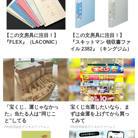
【この文房具に注目！】
【この文房具に注目！】
『FLEX』（LACONIC）
『スキットマン 領収書ファ
イル 2382』（キングジム）
「宝くじ、運じゃなかっ
宝くじ当選したいなら、ま
た」当たる人は“同じこ
ずは金運を上げてから買っ
と”してる
てみて
PR(合同会社デジタルファーム )
PR(合同会社デジタルファーム )