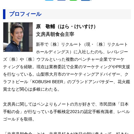
プロフィール
原 敬輔
（はら・けいすけ）
文房具朝食会主宰
新卒で〔株〕リクルート（現・〔株〕リクルート
ホールディングス）に入社したのち、レバレジー
ズ〔株〕や〔株〕ウフルといった複数のベンチャー企業でマーケ
ティングを経験。現在は業務委託で企業のマーケティングやPR支援
を行なっている。山梨県大月市のマーケティングアドバイザー、ク
ラフトビール「KOBUSHI BEER」のブランドアンバサダー、花火鑑
賞士など関心は多岐にわたる。
文房具に関してはペンよりもノートの方が好きで、市民団体「日本
手帖の会」が行なっている手帳検定2021の認定手帳有識者、レベル
ゴールドを取得。
「文房具朝食会」とは、文房具好きが休日の朝に集まって、好きな