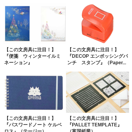
ット）
ングカー...
【この文房具に注目！】
【この文房具に注目！】
『便箋 ウィンターイルミ
『DECOP エンボッシングパ
ネーション』
ンチ スタンプ』（Paper...
（G.C.PRESS）
【この文房具に注目！】
【この文房具に注目！】
『パスワードノート ケルベ
『PALLET TEMPLATE』
ロス』（テージー）
（富国紙業）