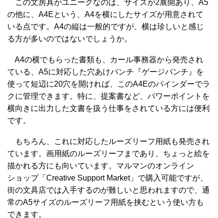
この文房具がユニークなのは、サイズが2展開あり、A5
の他に、A4Eという、A4を横にしたサイズが用意されて
いる点です。A4の縦は一般的ですが、横は珍しいと感じ
る方が多いのではないでしょうか。
A4の横でもらった書類も、カール事務器から発売され
ている、A5に対応した穴あけパンチ『ゲージパンチ』を
使って短辺に20穴を開ければ、このA4Eのバインダーでラ
クに管理できます。特に、提案書など、パワーポイントを
横向きに出力した文書を扱う仕事をされている方には便利
です。
もちろん、これに対応したルーズリーフ用紙も発売され
ています。画用紙のルーズリーフまであり、ちょっと絵を
描かれる方にも向いています。マルマンのオンライン
ショップ「Creative Support Market」で購入可能ですが、
街の文具店では入手するのが難しいと思われますので、通
常のA5サイズのルーズリーフ用紙を挟むという使い方も
できます。