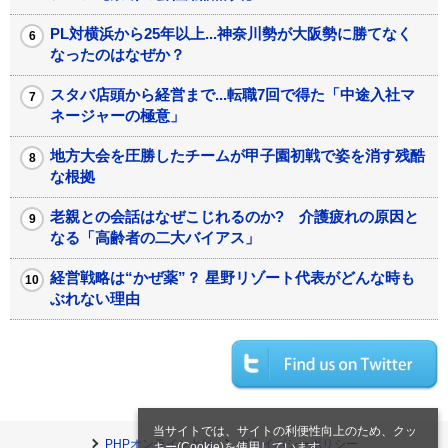
PL対横浜から25年以上...神奈川勢が大阪勢に勝てなく
なったのはなぜか？
スタバ店頭から経営まで...転職7回で得た「中途入社マ
ネージャーの極意」
地方大会を圧勝したチームが甲子園初戦で姿を消す残酷
な根拠
老親との会話はなぜこじれるのか? 介護疲れの原因と
なる「高齢者の二大バイアス」
経営戦略は“かぜ薬”？ 星野リゾート代表がどんな時も
ぶれない理由
当サイトでは、サイトの利便性向上のため、クッ
PHPオンラインとは
プライバシーポリシー
キー(Cookie)を使用しています。