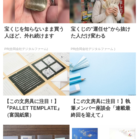
宝くじを知らないまま買う
宝くじの“運任せ”から抜け
人ほど、外れ続けます
た人だけ変わる
PR(合同会社デジタルファーム)
PR(合同会社デジタルファーム )
【この文房具に注目！】
【この文房具に注目！】執
『PALLET TEMPLATE』
筆メンバー座談会「連載最
（富国紙業）
終回を迎えて」