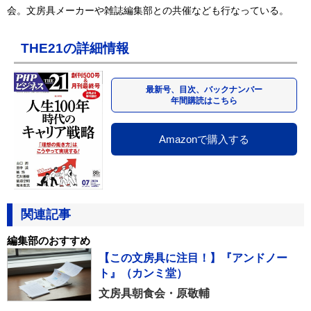
会。文房具メーカーや雑誌編集部との共催なども行なっている。
THE21の詳細情報
最新号、目次、バックナンバー
年間購読はこちら
Amazonで購入する
関連記事
編集部のおすすめ
【この文房具に注目！】『アンドノー
ト』（カンミ堂）
文房具朝食会・原敬輔