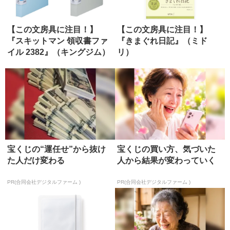
【この文房具に注目！】
【この文房具に注目！】
『スキットマン 領収書ファ
『きまぐれ日記』（ミド
イル 2382』（キングジム）
リ）
宝くじの“運任せ”から抜け
宝くじの買い方、気づいた
た人だけ変わる
人から結果が変わっていく
PR(合同会社デジタルファーム )
PR(合同会社デジタルファーム )