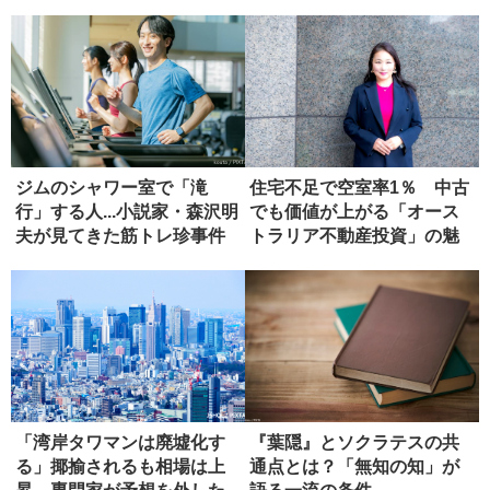
ダー論
ジムのシャワー室で「滝
住宅不足で空室率1％ 中古
行」する人...小説家・森沢明
でも価値が上がる「オース
夫が見てきた筋トレ珍事件
トラリア不動産投資」の魅
力
「湾岸タワマンは廃墟化す
『葉隠』とソクラテスの共
る」揶揄されるも相場は上
通点とは？「無知の知」が