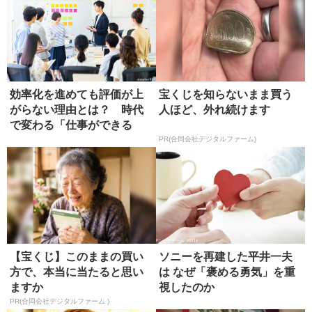
効率化を進めても評価が上
宝くじを知らないまま買う
がらない理由とは？ 時代
人ほど、外れ続けます
で変わる「仕事ができる
人」の条件
PR(合同会社デジタルファーム)
【宝くじ】このままの買い
ソニーを再建した平井一夫
方で、本当に当たると思い
は なぜ「褒める勇気」を重
ますか
視したのか
PR(合同会社デジタルファーム )