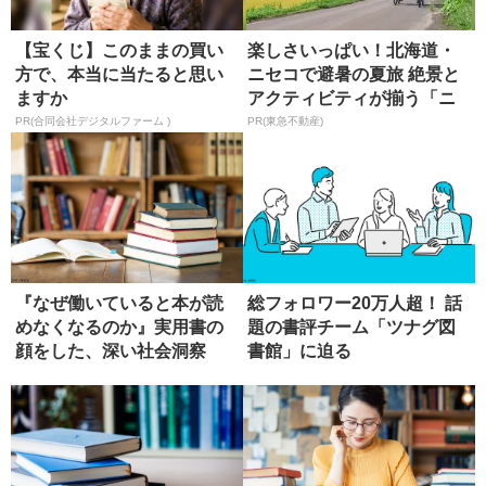
【宝くじ】このままの買い
楽しさいっぱい！北海道・
方で、本当に当たると思い
ニセコで避暑の夏旅 絶景と
ますか
アクティビティが揃う「ニ
セコ東...
PR(合同会社デジタルファーム )
PR(東急不動産)
『なぜ働いていると本が読
総フォロワー20万人超！ 話
めなくなるのか』実用書の
題の書評チーム「ツナグ図
顔をした、深い社会洞察
書館」に迫る
【書評】