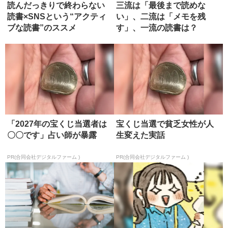
読んだっきりで終わらない
三流は「最後まで読めな
読書×SNSという“アクティ
い」、二流は「メモを残
ブな読書”のススメ
す」、一流の読書は？
「2027年の宝くじ当選者は
宝くじ当選で貧乏女性が人
〇〇です」占い師が暴露
生変えた実話
PR(合同会社デジタルファーム )
PR(合同会社デジタルファーム )