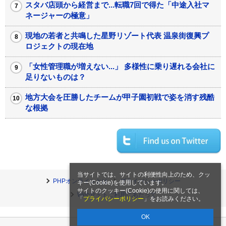
スタバ店頭から経営まで...転職7回で得た「中途入社マ
ネージャーの極意」
現地の若者と共鳴した星野リゾート代表 温泉街復興プ
ロジェクトの現在地
「女性管理職が増えない...」 多様性に乗り遅れる会社に
足りないものは？
地方大会を圧勝したチームが甲子園初戦で姿を消す残酷
な根拠
当サイトでは、サイトの利便性向上のため、クッ
PHPオンラインとは
プライバシーポリシー
キー(Cookie)を使用しています。
サイトのクッキー(Cookie)の使用に関しては、
Webサイトご利用にあたって
「
プライバシーポリシー
」をお読みください。
OK