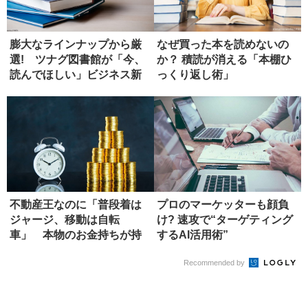
膨大なラインナップから厳
なぜ買った本を読めないの
選! ツナグ図書館が「今、
か？ 積読が消える「本棚ひ
読んでほしい」ビジネス新
っくり返し術」
書4選
不動産王なのに「普段着は
プロのマーケッターも顔負
ジャージ、移動は自転
け? 速攻で“ターゲティング
車」 本物のお金持ちが持
するAI活用術”
つ特徴
Recommended by