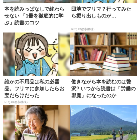
本を読みっぱなしで終わら
団地でフリマ？行ってみた
せない 「1冊を徹底的に学
ら掘り出しものが…
ぶ」読書のコツ
PR(UR都市機構)
誰かの不用品は私の必需
働きながら本を読むのは贅
品。フリマに参加したらお
沢? いつから読書は「労働の
宝だらけだった
邪魔」になったのか
PR(UR都市機構)