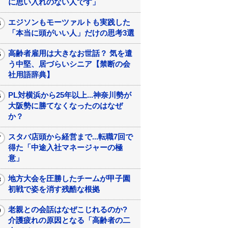
に思い入れのない人です」
エジソンもモーツァルトも実践した
「本当に頭がいい人」だけの思考3選
高齢者雇用は大きなお世話？ 気を遣
う中堅、居づらいシニア【禁断の会
社用語辞典】
PL対横浜から25年以上...神奈川勢が
大阪勢に勝てなくなったのはなぜ
か？
スタバ店頭から経営まで...転職7回で
得た「中途入社マネージャーの極
意」
地方大会を圧勝したチームが甲子園
初戦で姿を消す残酷な根拠
老親との会話はなぜこじれるのか?
介護疲れの原因となる「高齢者の二