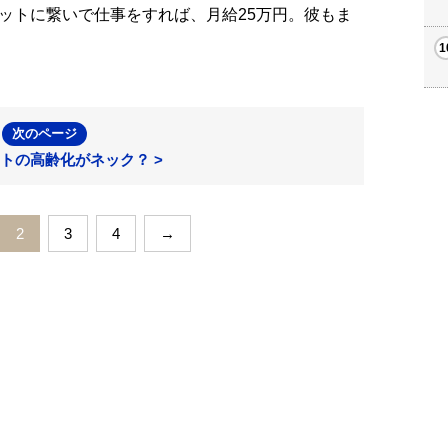
ットに繋いで仕事をすれば、月給25万円。彼もま
次のページ
トの高齢化がネック？ >
2
3
4
→