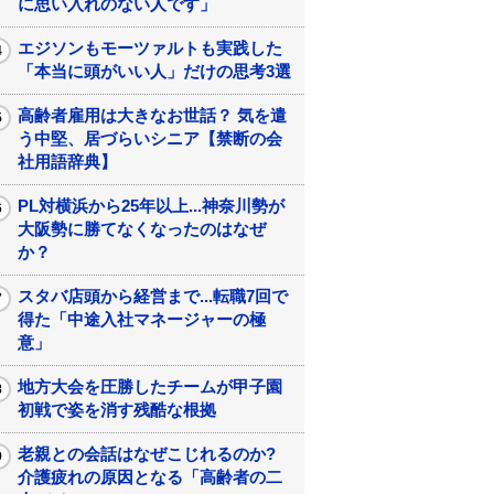
に思い入れのない人です」
エジソンもモーツァルトも実践した
「本当に頭がいい人」だけの思考3選
高齢者雇用は大きなお世話？ 気を遣
う中堅、居づらいシニア【禁断の会
社用語辞典】
PL対横浜から25年以上...神奈川勢が
大阪勢に勝てなくなったのはなぜ
か？
スタバ店頭から経営まで...転職7回で
得た「中途入社マネージャーの極
意」
地方大会を圧勝したチームが甲子園
初戦で姿を消す残酷な根拠
老親との会話はなぜこじれるのか?
介護疲れの原因となる「高齢者の二