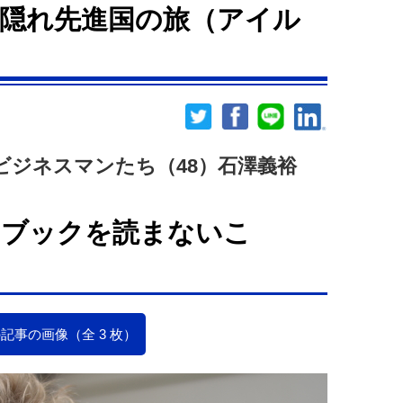
隠れ先進国の旅（アイル
ビジネスマンたち（48）石澤義裕
ドブックを読まないこ
記事の画像（全 3 枚）