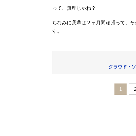
って、無理じゃね？
ちなみに我輩は２ヶ月間頑張って、その
す。
クラウド・ソ
1