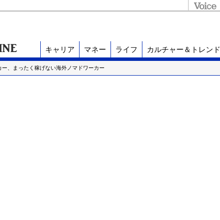
キャリア
マネー
ライフ
カルチャー＆トレン
カー、まったく稼げない海外ノマドワーカー