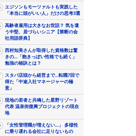
エジソンもモーツァルトも実践した
「本当に頭がいい人」だけの思考3選
高齢者雇用は大きなお世話？ 気を遣
う中堅、居づらいシニア【禁断の会
社用語辞典】
西村知美さんが取得した資格数は驚
きの...「飽きっぽい性格でも続く」
勉強の秘訣とは？
スタバ店頭から経営まで...転職7回で
得た「中途入社マネージャーの極
意」
現地の若者と共鳴した星野リゾート
代表 温泉街復興プロジェクトの現在
地
「女性管理職が増えない...」 多様性
に乗り遅れる会社に足りないもの