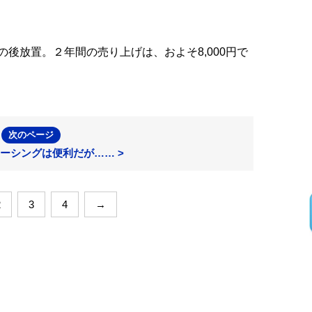
後放置。２年間の売り上げは、およそ8,000円で
次のページ
ーシングは便利だが…… >
2
3
4
→