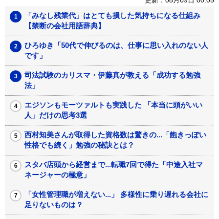
更新：08月09日 00:05
「みなし残業代」はとても損した気持ちになる仕組み
【禁断の会社用語辞典】
ひろゆき「50代で伸びるのは、仕事に思い入れのない人
です」
司法試験のカリスマ・伊藤真が教える「成功する勉強
法」
エジソンもモーツァルトも実践した 「本当に頭がいい
人」だけの思考3選
西村知美さんが取得した資格数は驚きの...「飽きっぽい
性格でも続く」勉強の秘訣とは？
スタバ店頭から経営まで...転職7回で得た「中途入社マ
ネージャーの極意」
「女性管理職が増えない...」 多様性に乗り遅れる会社に
足りないものは？