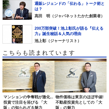
通販レジェンドの「伝わる」トーク術と
は？
髙田 明（ジャパネットたかた創業者）
200万部突破！池上彰氏が語る『伝える
力』誕生秘話＆人気の理由
池上彰（ジャーナリスト）
こちらも読まれています
マンションの争奪戦が激化...
物件価格は東京のほぼ半値!
投資で注目を浴びる 「大
不動産投資先としての「大
阪」の知られざる魅力
阪」の魅力