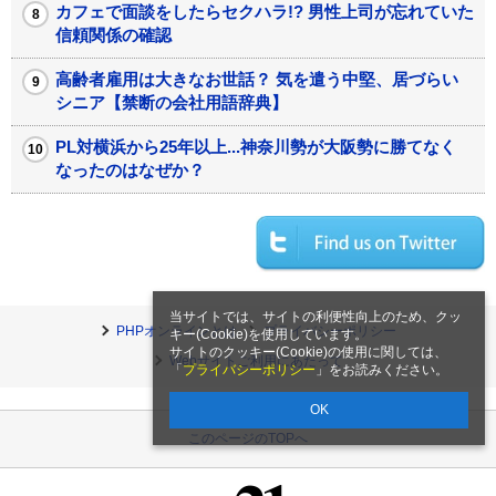
カフェで面談をしたらセクハラ!? 男性上司が忘れていた
信頼関係の確認
高齢者雇用は大きなお世話？ 気を遣う中堅、居づらい
シニア【禁断の会社用語辞典】
PL対横浜から25年以上...神奈川勢が大阪勢に勝てなく
なったのはなぜか？
当サイトでは、サイトの利便性向上のため、クッ
PHPオンラインとは
プライバシーポリシー
キー(Cookie)を使用しています。
サイトのクッキー(Cookie)の使用に関しては、
Webサイトご利用にあたって
「
プライバシーポリシー
」をお読みください。
OK
このページのTOPへ