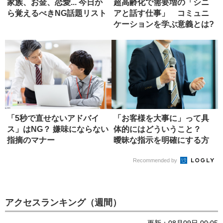
家族、お金、恋愛... 今日か
超高齢化で需要増の「シニ
ら覚えるべきNG話題リスト
アと話す仕事」 コミュニ
ケーションを学ぶ意義とは?
「5秒で直せないアドバイ
「お客様を大事に」って具
ス」はNG？ 嫌味にならない
体的にはどういうこと？
指摘のマナー
曖昧な指示を明確にする方
法
Recommended by
アクセスランキング（週間）