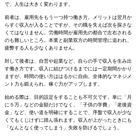
で、人生は大きく変わります。
前者は、雇用先をもう一つ持つ働き方。メリットは翌月か
らすぐ収入が入ることですが、その職を失えば次を探さな
くてはなりません。労働時間が雇用先の都合で左右される
のも難しいところ。本業と副業双方の時間管理に追われ、
疲弊する人も少なくありません。
対して後者は、自営や起業など、自らの手で収入を生み出
す働き方です。収入に結びつけるまでには一定期間かかり
ますが、時間の使い方ははるかに自由。全体的なマネジメ
ント力も鍛えられ、稼ぐ力がアップします。
始める際は、目的設定をすることも不可欠です。単に「月
に５万」などの金額だけでなく、「子供の学費」「老後資
金」など、使い道を明確にすることで、序盤で収入が少な
くてもくじけずに踏ん張れます。収入が上がったときにも
「なんとなく使ってしまう」失敗を防げるでしょう。