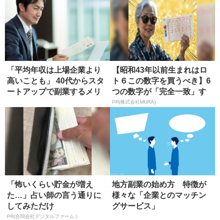
「平均年収は上場企業より
【昭和43年以前生まれはロ
高いことも」 40代からスタ
ト６この数字を買うべき】6
ートアップで副業するメリ
つの数字が「完全一致」す
ット
る方...
PR(株式会社MURA)
「怖いくらい貯金が増え
地方副業の始め方 特徴が
た…」占い師の言う通りに
様々な「企業とのマッチン
してみただけ
グサービス」
PR(合同会社デジタルファーム )