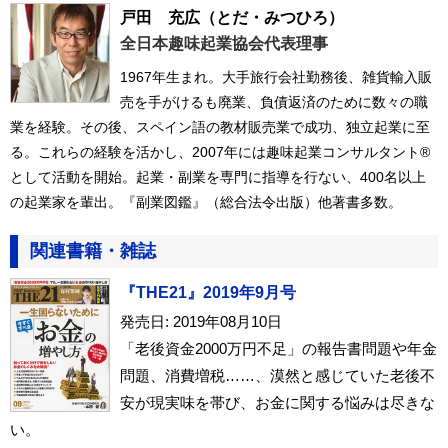
戸田 充広
（とだ・みつひろ）
全日本趣味起業協会代表理事
1967年生まれ。大手旅行会社勤務後、雑貨輸入販
売を手がけるも廃業、負債返済のために数々の職
業を経験。その後、スペイン語の教材販売業で成功、独立起業に至
る。これらの経験を活かし、2007年には趣味起業コンサルタント®
として活動を開始。起業・副業を専門に指導を行ない、400名以上
の起業家を輩出。『副業図鑑』（総合法令出版）他著書多数。
関連書籍・雑誌
『THE21』2019年9月号
発売日: 2019年08月10日
「老後資金2000万円不足」の報告書問題や年金
問題、消費増税……、漠然と感じていた老後不
安が現実味を帯び、お金に関する悩みは尽きな
い。