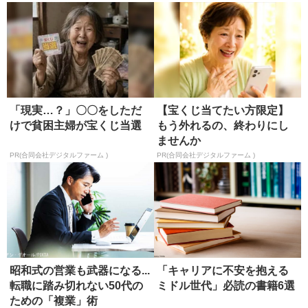
「現実…？」〇〇をしただ
【宝くじ当てたい方限定】
けで貧困主婦が宝くじ当選
もう外れるの、終わりにし
ませんか
PR(合同会社デジタルファーム )
PR(合同会社デジタルファーム )
昭和式の営業も武器になる...
「キャリアに不安を抱える
転職に踏み切れない50代の
ミドル世代」必読の書籍6選
ための「複業」術