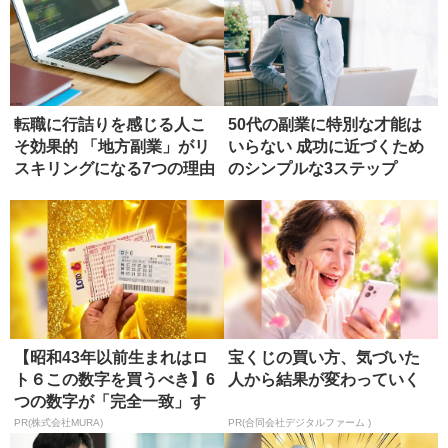
転職に行詰りを感じる人こ
50代の副業に特別な才能は
そ効果的 「地方副業」がリ
いらない 成功に近づくため
スキリングになる7つの理由
のシンプルな3ステップ
【昭和43年以前生まれはロ
宝くじの買い方、気づいた
ト６この数字を買うべき】6
人から結果が変わっていく
つの数字が「完全一致」す
る方...
PR(株式会社MURA)
PR(合同会社デジタルファーム )