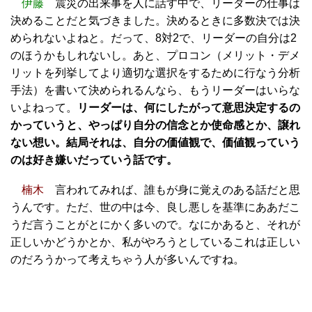
伊藤
震災の出来事を人に話す中で、リーダーの仕事は
決めることだと気づきました。決めるときに多数決では決
められないよねと。だって、8対2で、リーダーの自分は2
のほうかもしれないし。あと、プロコン（メリット・デメ
リットを列挙してより適切な選択をするために行なう分析
手法）を書いて決められるんなら、もうリーダーはいらな
いよねって。
リーダーは、何にしたがって意思決定するの
かっていうと、やっぱり自分の信念とか使命感とか、譲れ
ない想い。結局それは、自分の価値観で、価値観っていう
のは好き嫌いだっていう話です。
楠木
言われてみれば、誰もが身に覚えのある話だと思
うんです。ただ、世の中は今、良し悪しを基準にああだこ
うだ言うことがとにかく多いので。なにかあると、それが
正しいかどうかとか、私がやろうとしているこれは正しい
のだろうかって考えちゃう人が多いんですね。