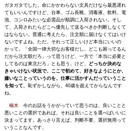
ガタガタでした。命にかかわらない文具だけなら最悪遅れ
てもいいんですけど、台車、ゴム長靴、消毒液、飲料、電
池、コンロみたいな必需品が順調に入荷されない。そし
て、入荷されたらどこへ優先して送るべきか判断しなくて
はならない。普通に考えたら、注文順に届けなくてはいけ
ないですよね。ただ、それって正しいけど本当にいいの
かって。「全国一律大切なお客様だし、どこも困ってるん
だから注文順だろ」って思うけど、一方で「本当に必要と
してるのは東北だろ」とも思う。けど、
どっちか決めな
きゃいけない状況で、ここで初めて、好きなようにとか、
嫌いなことっていうのを、仕事に活かすんだっていうこと
を知って
。恥ずかしながら、40歳を超えてからなんです
ね。
楠木
今のお話をうかがっていて思うのは、良いことと
悪いことの選択であれば、それは良いことを選べばいいに
決まってます。あっさり言えば、判断不要、選択無用って
いうことなんです。