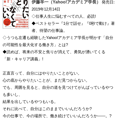
伊藤羊一（Yahoo!アカデミア学長）
発売日:
2019年12月14日
◇仕事人生に悩むすべての人、必読!
◆ベストセラー『1分で話せ』『0秒で動け』著
者、待望の仕事論。
◇うつも左遷も経験したYahoo!アカデミア学長が明かす「自分
の可能性を最大化する働き方」とは?
◆読めば、将来の不安と焦りが消えて、勇気が湧いてくる
「新・キャリア講義」!
正直言って、自分にはやりたいことがない。
心の底からやりたいことが、まだ見つからない。
でも、周囲を見ると、自分の道を見つけてがんばっているやつ
も多いし、
結果を出しているやつもいる。
それに比べて、自分はこのままでいいんだろうか?
今の仕事で、今の場所で、働き続けていいんだろうか――。?