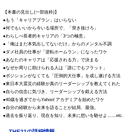
【本書の見出し(一部抜粋)】
●もう「キャリアプラン」はいらない
●何でもいいから今いる場所で、「突き抜けろ」
●わらしべ長者的キャリアの「3つの極意」
●「俺はまだ本気出してないだけ」からのメンタル不調
●ダメ社員の仕事が「逆転ホームラン」になったワケ
●あなたのキャリアは「応援される力」で決まる
●なぜか周りに助けられる人は「誰にでもフラット」
●ポジションがなくても「圧倒的大仕事」を成し遂げる方法
●東日本大震災の経験が真のリーダーシップを教えてくれた
●自らの信念に気づき、リーダーシップを鍛える方法
●40歳を過ぎてからYahoo! アカデミアを始めたワケ
●自分の経験から未来を語ることが結局、最強。
●過去を振り返り、現在を知り、未来に想いを馳せよ……etc.
THE21の詳細情報