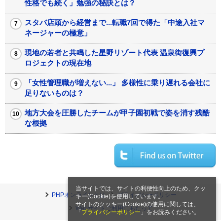
性格でも続く」勉強の秘訣とは？
スタバ店頭から経営まで...転職7回で得た「中途入社マ
ネージャーの極意」
現地の若者と共鳴した星野リゾート代表 温泉街復興プ
ロジェクトの現在地
「女性管理職が増えない...」 多様性に乗り遅れる会社に
足りないものは？
地方大会を圧勝したチームが甲子園初戦で姿を消す残酷
な根拠
当サイトでは、サイトの利便性向上のため、クッ
PHPオンラインとは
プライバシーポリシー
キー(Cookie)を使用しています。
サイトのクッキー(Cookie)の使用に関しては、
Webサイトご利用にあたって
「
プライバシーポリシー
」をお読みください。