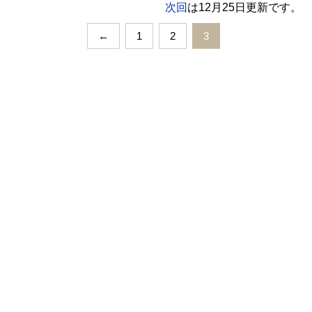
次回
は12月25日更新です。
←
1
2
3