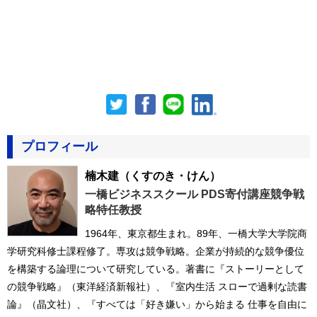
プロフィール
楠木建
（くすのき・けん）
一橋ビジネススクール PDS寄付講座競争戦
略特任教授
1964年、東京都生まれ。89年、一橋大学大学院商
学研究科修士課程修了。専攻は競争戦略。企業が持続的な競争優位
を構築する論理について研究している。著書に『ストーリーとして
の競争戦略』（東洋経済新報社）、『室内生活 スローで過剰な読書
論』（晶文社）、『すべては「好き嫌い」から始まる 仕事を自由に