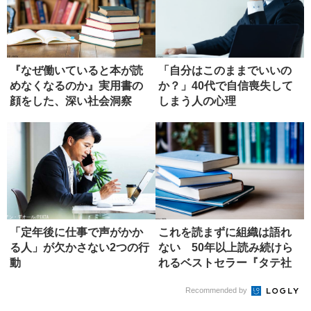
『なぜ働いていると本が読
「自分はこのままでいいの
めなくなるのか』実用書の
か？」40代で自信喪失して
顔をした、深い社会洞察
しまう人の心理
【書評】
「定年後に仕事で声がかか
これを読まずに組織は語れ
る人」が欠かさない2つの行
ない 50年以上読み続けら
動
れるベストセラー『タテ社
会の人...
Recommended by