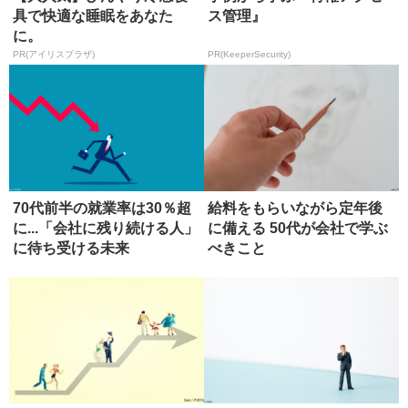
具で快適な睡眠をあなた
ス管理』
に。
PR(アイリスプラザ)
PR(KeeperSecurity)
70代前半の就業率は30％超
給料をもらいながら定年後
に...「会社に残り続ける人」
に備える 50代が会社で学ぶ
に待ち受ける未来
べきこと