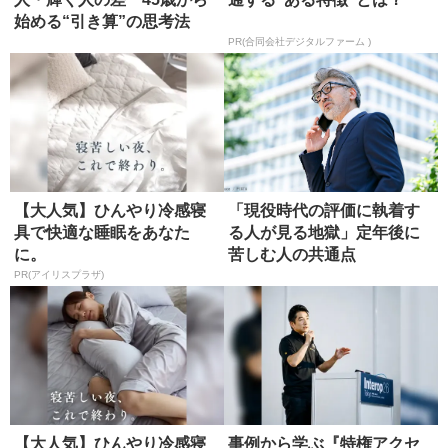
始める“引き算”の思考法
PR(合同会社デジタルファーム )
【大人気】ひんやり冷感寝
「現役時代の評価に執着す
具で快適な睡眠をあなた
る人が見る地獄」定年後に
に。
苦しむ人の共通点
PR(アイリスプラザ)
【大人気】ひんやり冷感寝
事例から学ぶ『特権アクセ