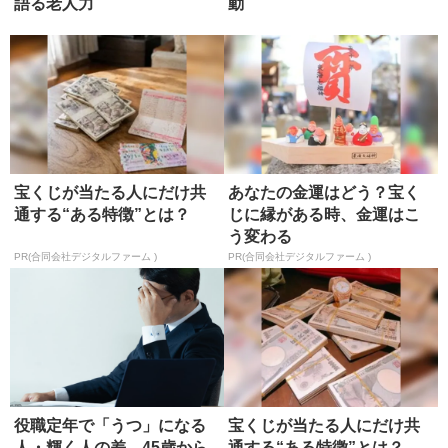
語る老人力
動
宝くじが当たる人にだけ共
あなたの金運はどう？宝く
通する“ある特徴”とは？
じに縁がある時、金運はこ
う変わる
PR(合同会社デジタルファーム )
PR(合同会社デジタルファーム )
役職定年で「うつ」になる
宝くじが当たる人にだけ共
人・輝く人の差 45歳から
通する“ある特徴”とは？