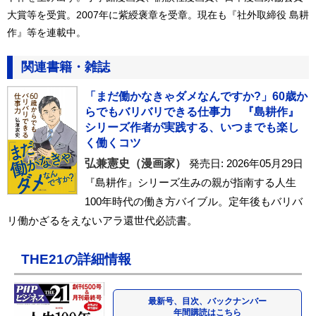
大賞等を受賞。2007年に紫綬褒章を受章。現在も『社外取締役 島耕
作』等を連載中。
関連書籍・雑誌
「まだ働かなきゃダメなんですか?」60歳か
らでもバリバリできる仕事力 『島耕作』
シリーズ作者が実践する、いつまでも楽し
く働くコツ
弘兼憲史（漫画家）
発売日: 2026年05月29日
『島耕作』シリーズ生みの親が指南する人生
100年時代の働き方バイブル。定年後もバリバ
リ働かざるをえないアラ還世代必読書。
THE21の詳細情報
最新号、目次、バックナンバー
年間購読はこちら