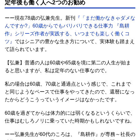
定年後も働く人へ2つのお勧め
ーー現在78歳の弘兼先生。新刊
『「まだ働かなきゃダメな
んですか?」60歳からでもバリバリできる仕事力 『島耕
作』シリーズ作者が実践する、いつまでも楽しく働くコ
ツ』
ではシニアの豊かな生き方について、実体験も踏まえ
て語られています。
【弘兼】普通の人は60歳や65歳を境に第二の人生が始ま
ると思いますが、私は定年のない仕事なので。
私の場合は60歳、70歳と通過点という感じで、これまで
と同じようなペースで仕事をやってきたので、還暦になっ
たからどうこうっていうイメージはなかったです。
60歳を過ぎてからは体力的には弱くなるというくらいで、
仕事はむしろノリに乗っていた時期かもしれないですね。
ーー弘兼先生が60代のころは、『島耕作』が専務～社長の