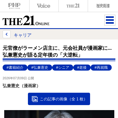
ME
NU
キャリア
元官僚がラーメン店主に、元会社員が漫画家に...
弘兼憲史が語る定年後の「大逆転」
#書籍紹介
#弘兼憲史
#シニア
#老後
#再就職
2026年07月09日 公開
弘兼憲史（漫画家）
この記事の画像（全 1 枚）