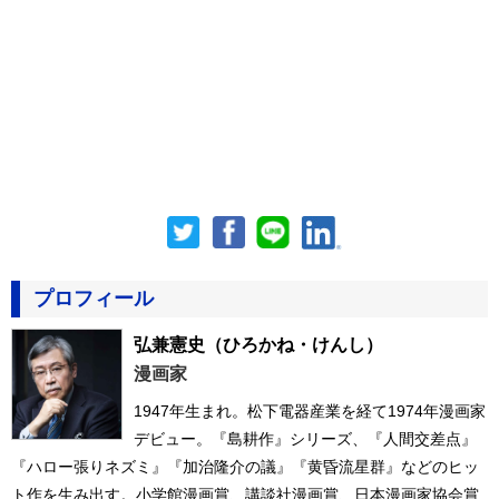
プロフィール
弘兼憲史
（ひろかね・けんし）
漫画家
1947年生まれ。松下電器産業を経て1974年漫画家
デビュー。『島耕作』シリーズ、『人間交差点』
『ハロー張りネズミ』『加治隆介の議』『黄昏流星群』などのヒッ
ト作を生み出す。小学館漫画賞、講談社漫画賞、日本漫画家協会賞