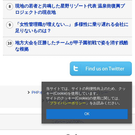
現地の若者と共鳴した星野リゾート代表 温泉街復興プ
ロジェクトの現在地
「女性管理職が増えない...」 多様性に乗り遅れる会社に
足りないものは？
地方大会を圧勝したチームが甲子園初戦で姿を消す残酷
な根拠
当サイトでは、サイトの利便性向上のため、クッ
PHPオンラインとは
プライバシーポリシー
キー(Cookie)を使用しています。
サイトのクッキー(Cookie)の使用に関しては、
Webサイトご利用にあたって
「
プライバシーポリシー
」をお読みください。
OK
このページのTOPへ