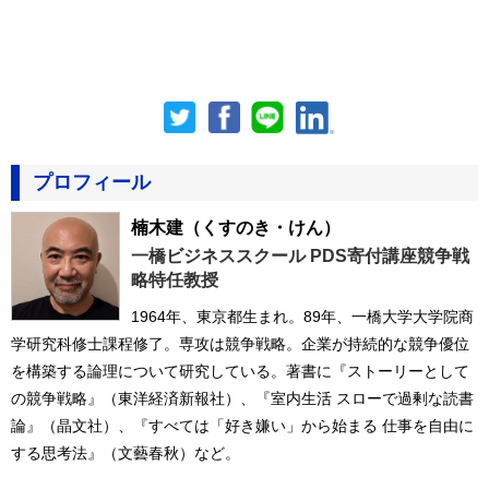
プロフィール
楠木建
（くすのき・けん）
一橋ビジネススクール PDS寄付講座競争戦
略特任教授
1964年、東京都生まれ。89年、一橋大学大学院商
学研究科修士課程修了。専攻は競争戦略。企業が持続的な競争優位
を構築する論理について研究している。著書に『ストーリーとして
の競争戦略』（東洋経済新報社）、『室内生活 スローで過剰な読書
論』（晶文社）、『すべては「好き嫌い」から始まる 仕事を自由に
する思考法』（文藝春秋）など。