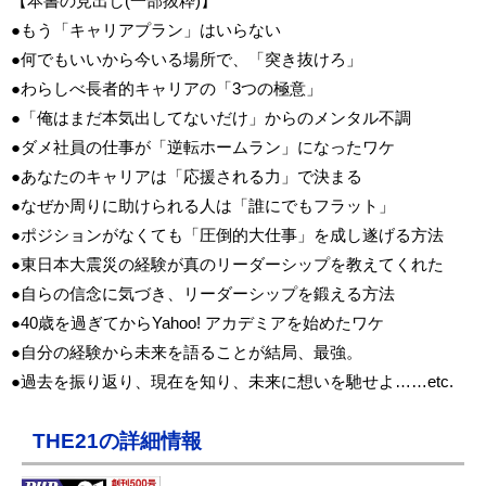
【本書の見出し(一部抜粋)】
●もう「キャリアプラン」はいらない
●何でもいいから今いる場所で、「突き抜けろ」
●わらしべ長者的キャリアの「3つの極意」
●「俺はまだ本気出してないだけ」からのメンタル不調
●ダメ社員の仕事が「逆転ホームラン」になったワケ
●あなたのキャリアは「応援される力」で決まる
●なぜか周りに助けられる人は「誰にでもフラット」
●ポジションがなくても「圧倒的大仕事」を成し遂げる方法
●東日本大震災の経験が真のリーダーシップを教えてくれた
●自らの信念に気づき、リーダーシップを鍛える方法
●40歳を過ぎてからYahoo! アカデミアを始めたワケ
●自分の経験から未来を語ることが結局、最強。
●過去を振り返り、現在を知り、未来に想いを馳せよ……etc.
THE21の詳細情報