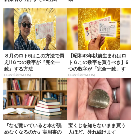
８月のロト6はこの方法で買
【昭和43年以前生まれはロ
え!!６つの数字が『完全一
ト６この数字を買うべき】6
致』する方法
つの数字が「完全一致」す
る方...
PR(株式会社MURA)
PR(株式会社MURA)
『なぜ働いていると本が読
宝くじを知らないまま買う
めなくなるのか』実用書の
人ほど、外れ続けます