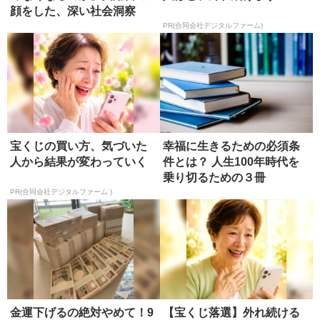
顔をした、深い社会洞察
【書評】
PR(合同会社デジタルファーム)
宝くじの買い方、気づいた
幸福に生きるための必須条
人から結果が変わっていく
件とは？ 人生100年時代を
乗り切るための３冊
PR(合同会社デジタルファーム )
金運下げるの絶対やめて！9
【宝くじ落選】外れ続ける