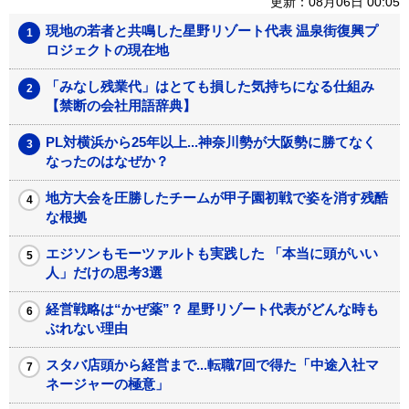
更新：08月06日 00:05
現地の若者と共鳴した星野リゾート代表 温泉街復興プ
ロジェクトの現在地
「みなし残業代」はとても損した気持ちになる仕組み
【禁断の会社用語辞典】
PL対横浜から25年以上...神奈川勢が大阪勢に勝てなく
なったのはなぜか？
地方大会を圧勝したチームが甲子園初戦で姿を消す残酷
な根拠
エジソンもモーツァルトも実践した 「本当に頭がいい
人」だけの思考3選
経営戦略は“かぜ薬”？ 星野リゾート代表がどんな時も
ぶれない理由
スタバ店頭から経営まで...転職7回で得た「中途入社マ
ネージャーの極意」