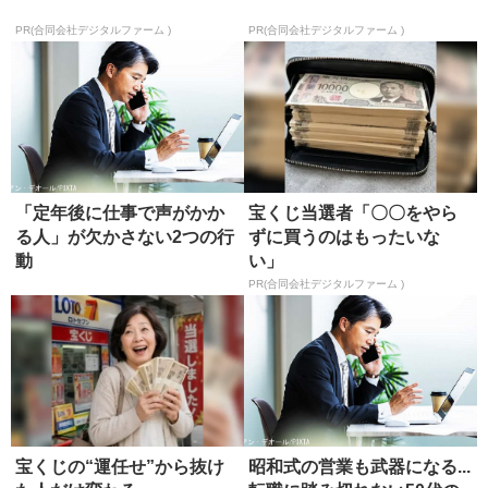
PR(合同会社デジタルファーム )
PR(合同会社デジタルファーム )
「定年後に仕事で声がかか
宝くじ当選者「〇〇をやら
る人」が欠かさない2つの行
ずに買うのはもったいな
動
い」
PR(合同会社デジタルファーム )
宝くじの“運任せ”から抜け
昭和式の営業も武器になる...