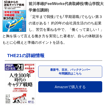
前川孝雄(FeelWorks代表取締役/青山学院大
学兼任講師)
「定年まで我慢｣でも｢早期退職｣でもない第３
の道がある！ 約20年の会社員生活ののち起業
し、苦労を重ねる中で、「働くって楽しい！」
と胸を張って言える働き方を実現した著者が、自らの体験談を
もとに心構えと準備のポイントを語る。
THE21の詳細情報
最新号、目次、バックナンバー
年間購読はこちら
Amazonで購入する