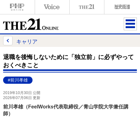
ME
NU
キャリア
退職を後悔しないために「独立前」に必ずやって
おくべきこと
#前川孝雄
2019年10月30日 公開
2026年07月06日 更新
前川孝雄（FeelWorks代表取締役／青山学院大学兼任講
師）