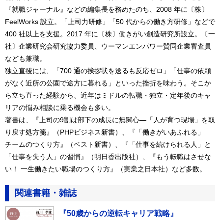
『就職ジャーナル』などの編集長を務めたのち、2008 年に〔株〕
FeelWorks 設立。「上司力研修」「50 代からの働き方研修」などで
400 社以上を支援。2017 年に〔株〕働きがい創造研究所設立。〔一
社〕企業研究会研究協力委員、ウーマンエンパワー賛同企業審査員
なども兼職。
独立直後には、「700 通の挨拶状を送るも反応ゼロ」「仕事の依頼
がなく近所の公園で途方に暮れる」といった挫折を味わう。そこか
ら立ち直った経験から、近年はミドルの転職・独立・定年後のキャ
リアの悩み相談に乗る機会も多い。
著書は、『上司の9割は部下の成長に無関心―「人が育つ現場」を取
り戻す処方箋』（PHPビジネス新書）、『「働きがいあふれる」
チームのつくり方』（ベスト新書）、『「仕事を続けられる人」と
「仕事を失う人」の習慣』（明日香出版社）、『もう転職はさせな
い！ 一生働きたい職場のつくり方』（実業之日本社）など多数。
関連書籍・雑誌
『50歳からの逆転キャリア戦略』