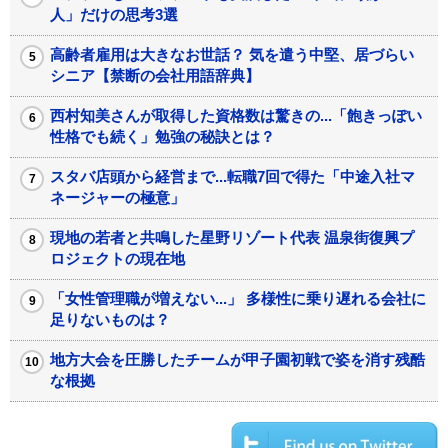
人」だけの思考3選
高齢者雇用は大きなお世話？ 気を遣う中堅、居づらい
シニア【禁断の会社用語辞典】
西村知美さんが取得した資格数は驚きの...「飽きっぽい
性格でも続く」勉強の秘訣とは？
スタバ店頭から経営まで...転職7回で得た「中途入社マ
ネージャーの極意」
現地の若者と共鳴した星野リゾート代表 温泉街復興プ
ロジェクトの現在地
「女性管理職が増えない...」 多様性に乗り遅れる会社に
足りないものは？
地方大会を圧勝したチームが甲子園初戦で姿を消す残酷
な根拠