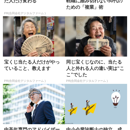
た人だけ変わる
転職に踏み切れない50代の
ための「複業」術
PR(合同会社デジタルファーム )
宝くじ当たる人だけがやっ
同じ宝くじなのに、当たる
ていること、教えます
人と外れる人の違い実は“こ
こ”でした
PR(合同会社デジタルファーム )
PR(合同会社デジタルファーム )
中高年専門のアドバイザー
中小企業診断士の独立 成