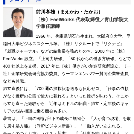
前川孝雄
（まえかわ・たかお）
〔株〕FeelWorks 代表取締役／青山学院大
学兼任講師
1966 年、兵庫県明石市生まれ。大阪府立大学、早
稲田大学ビジネススクール卒。〔株〕リクルートで『リクナビ』
『就職ジャーナル』などの編集長を務めたのち、2008 年に〔株〕
FeelWorks 設立。「上司力研修」「50 代からの働き方研修」などで
400 社以上を支援。2017 年に〔株〕働きがい創造研究所設立。〔一
社〕企業研究会研究協力委員、ウーマンエンパワー賛同企業審査員
なども兼職。
独立直後には、「700 通の挨拶状を送るも反応ゼロ」「仕事の依頼
がなく近所の公園で途方に暮れる」といった挫折を味わう。そこか
ら立ち直った経験から、近年はミドルの転職・独立・定年後のキャ
リアの悩み相談に乗る機会も多い。
著書は、『上司の9割は部下の成長に無関心―「人が育つ現場」を取
り戻す処方箋』（PHPビジネス新書）、『「働きがいあふれる」
チームのつくり方』（ベスト新書）、『「仕事を続けられる人」と