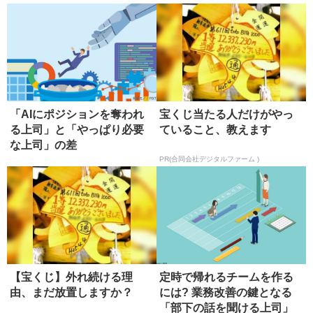
「AIにポジションを奪われ
宝くじ当たる人だけがやっ
る上司」と「やっぱり必要
ていること、教えます
な上司」の差
PR(合同会社デジタルファーム )
【宝くじ】外れ続ける理
定時で帰れるチームを作る
由、まだ放置しますか？
には? 業務改善の鍵となる
「部下の話を聞ける上司」