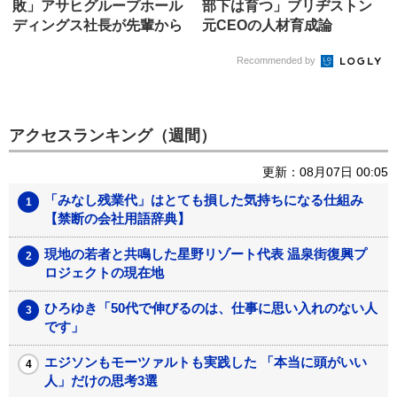
敗」アサヒグループホール
部下は育つ」ブリヂストン
ディングス社長が先輩から
元C‌E‌Oの人材育成論
学んだ、リ...
Recommended by
アクセスランキング（週間）
更新：08月07日 00:05
「みなし残業代」はとても損した気持ちになる仕組み
【禁断の会社用語辞典】
現地の若者と共鳴した星野リゾート代表 温泉街復興プ
ロジェクトの現在地
ひろゆき「50代で伸びるのは、仕事に思い入れのない人
です」
エジソンもモーツァルトも実践した 「本当に頭がいい
人」だけの思考3選