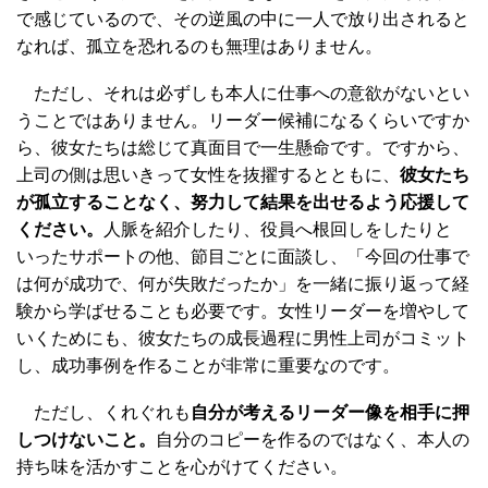
で感じているので、その逆風の中に一人で放り出されると
なれば、孤立を恐れるのも無理はありません。
ただし、それは必ずしも本人に仕事への意欲がないとい
うことではありません。リーダー候補になるくらいですか
ら、彼女たちは総じて真面目で一生懸命です。ですから、
上司の側は思いきって女性を抜擢するとともに、
彼女たち
が孤立することなく、努力して結果を出せるよう応援して
ください。
人脈を紹介したり、役員へ根回しをしたりと
いったサポートの他、節目ごとに面談し、「今回の仕事で
は何が成功で、何が失敗だったか」を一緒に振り返って経
験から学ばせることも必要です。女性リーダーを増やして
いくためにも、彼女たちの成長過程に男性上司がコミット
し、成功事例を作ることが非常に重要なのです。
ただし、くれぐれも
自分が考えるリーダー像を相手に押
しつけないこと。
自分のコピーを作るのではなく、本人の
持ち味を活かすことを心がけてください。