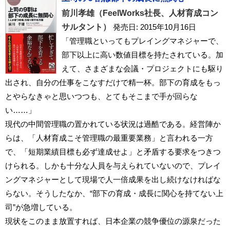
前川孝雄（FeelWorks社長、人材育成コン
サルタント）
発売日: 2015年10月16日
「管理職といってもプレイングマネジャーで、
部下以上に高い数値目標を持たされている。加
えて、さまざまな会議・プロジェクトにも駆り
出され、自分の仕事をこなすだけで精一杯。部下の育成をもっ
とやらなきゃと思いつつも、とてもそこまで手が回らな
い……」
現代の中間管理職の置かれている状況は過酷である。経営陣か
らは、「人材育成こそ管理職の最重要業務」と言われる一方
で、「短期業績目標も必ず達成せよ」と矛盾する要求をつきつ
けられる。しかも十分な人員を与えられていないので、プレイ
ングマネジャーとして現場で人一倍成果を出し続けなければな
らない。そうしたなか、“部下の育成・成長に関心を持てない上
司”が急増している。
現状をこのまま放置すれば、日本企業の競争優位の源泉だった