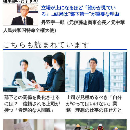
編集部のおすすめ
立場が上になるほど「誰かが見てい
る」...結局は“部下第一”が重要な理由
丹羽宇一郎（元伊藤忠商事会長／元中華
人民共和国特命全権大使）
こちらも読まれています
部下との関係を良化させる
上司が見極めるべき「自分
には？ 信頼される上司が
がやってはいけない」業
持つ「肯定的な人間観」
務 理想の仕事の任せ方と
は?