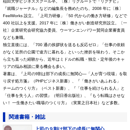
稲田大学ビジネススクール卒。〔株〕リクルートで『リクナビ』
『就職ジャーナル』などの編集長を務めたのち、2008 年に〔株〕
FeelWorks 設立。「上司力研修」「50 代からの働き方研修」などで
400 社以上を支援。2017 年に〔株〕働きがい創造研究所設立。〔一
社〕企業研究会研究協力委員、ウーマンエンパワー賛同企業審査員
なども兼職。
独立直後には、「700 通の挨拶状を送るも反応ゼロ」「仕事の依頼
がなく近所の公園で途方に暮れる」といった挫折を味わう。そこか
ら立ち直った経験から、近年はミドルの転職・独立・定年後のキャ
リアの悩み相談に乗る機会も多い。
著書は、『上司の9割は部下の成長に無関心―「人が育つ現場」を取
り戻す処方箋』（PHPビジネス新書）、『「働きがいあふれる」
チームのつくり方』（ベスト新書）、『「仕事を続けられる人」と
「仕事を失う人」の習慣』（明日香出版社）、『もう転職はさせな
い！ 一生働きたい職場のつくり方』（実業之日本社）など多数。
関連書籍・雑誌
上司の９割は部下の成長に無関心