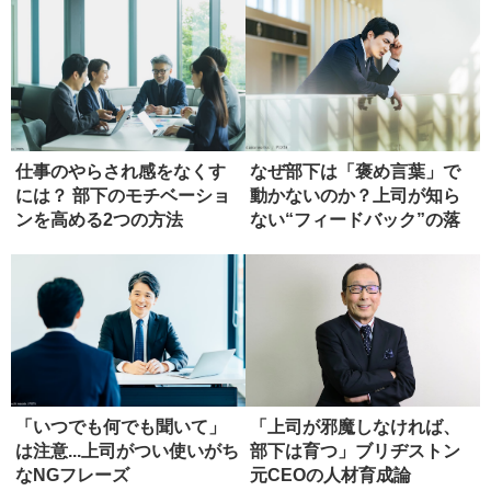
仕事のやらされ感をなくす
なぜ部下は「褒め言葉」で
には？ 部下のモチベーショ
動かないのか？上司が知ら
ンを高める2つの方法
ない“フィードバック”の落
とし穴
「いつでも何でも聞いて」
「上司が邪魔しなければ、
は注意...上司がつい使いがち
部下は育つ」ブリヂストン
なNGフレーズ
元C‌E‌Oの人材育成論