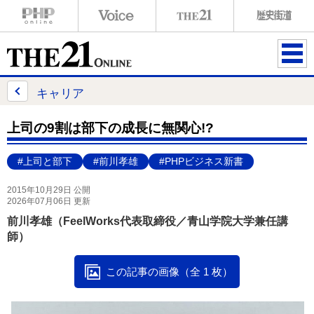
ME
NU
キャリア
上司の9割は部下の成長に無関心!?
#上司と部下
#前川孝雄
#PHPビジネス新書
2015年10月29日 公開
2026年07月06日 更新
前川孝雄（FeelWorks代表取締役／青山学院大学兼任講
師）
この記事の画像（全 1 枚）