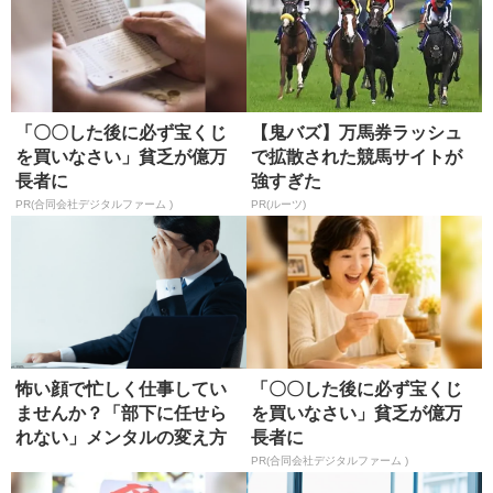
「〇〇した後に必ず宝くじ
【鬼バズ】万馬券ラッシュ
を買いなさい」貧乏が億万
で拡散された競馬サイトが
長者に
強すぎた
PR(合同会社デジタルファーム )
PR(ルーツ)
怖い顔で忙しく仕事してい
「〇〇した後に必ず宝くじ
ませんか？「部下に任せら
を買いなさい」貧乏が億万
れない」メンタルの変え方
長者に
PR(合同会社デジタルファーム )