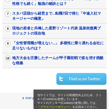
性格でも続く」勉強の秘訣とは？
スタバ店頭から経営まで...転職7回で得た「中途入社マ
ネージャーの極意」
現地の若者と共鳴した星野リゾート代表 温泉街復興プ
ロジェクトの現在地
「女性管理職が増えない...」 多様性に乗り遅れる会社に
足りないものは？
地方大会を圧勝したチームが甲子園初戦で姿を消す残酷
な根拠
当サイトでは、サイトの利便性向上のため、クッ
PHPオンラインとは
プライバシーポリシー
キー(Cookie)を使用しています。
サイトのクッキー(Cookie)の使用に関しては、
Webサイトご利用にあたって
「
プライバシーポリシー
」をお読みください。