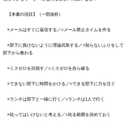
【本書の項目】（一部抜粋）
×メールはすぐに返信する／○メール禁止タイムを作る
×部下に負けないように理論武装する／○知らないふりをして
部下から教わる
×ミスゼロを目指す／○ミスゼロを自ら破る
×できない部下に時間をかける／○できる部下に力を注ぐ
×ランチは部下と一緒に行く／○ランチは1人で行く
×叱ってはいけないと考える／○叱る範囲を決めておく