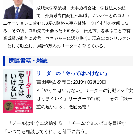
成城大学卒業後、大手旅行会社、学校法人を経
て、外資系専門商社へ転職。メンバーとのコミュ
ニケーションに苦心し3度の降格人事を経験、クビ寸前の状態にな
る。その後、異動先で出会った上司から「伝え方」を学ぶことで営
業成績が劇的に改善、マネジャーに返り咲く。現在はコンサルタン
トとして独立し、累計3万人のリーダーを育てている。
関連書籍・雑誌
リーダーの「やってはいけない」
吉田幸弘
発売日: 2019年03月19日
×「やってはいけない」リーダーの行動／○「実
はうまくいく」リーダーの行動……その「紙一
重の違い」を、徹底比較！
「メールはすぐに返信する」「チームでミスゼロを目指す」
「いつでも相談してくれ、と部下に言う」