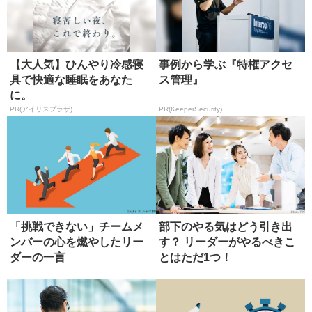
【大人気】ひんやり冷感寝
事例から学ぶ『特権アクセ
具で快適な睡眠をあなた
ス管理』
に。
PR(アイリスプラザ)
PR(KeeperSecurity)
「挑戦できない」チームメ
部下のやる気はどう引き出
ンバーの心を燃やしたリー
す？ リーダーがやるべきこ
ダーの一言
とはただ1つ！