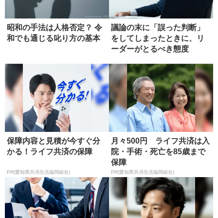
昭和の手法は人格否定？ 令
議論の末に「誤った判断」
和でも通じる叱り方の基本
をしてしまったときに、リ
ーダーがとるべき態度
保障内容と見積が今すぐ分
月々500円 ライフ共済は入
かる！ライフ共済の保障
院・手術・死亡を85歳まで
保障
PR(愛知県共済生活協同組合)
PR(愛知県共済生活協同組合)