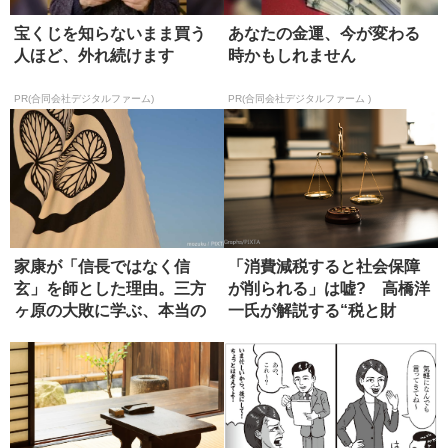
宝くじを知らないまま買う
あなたの金運、今が変わる
人ほど、外れ続けます
時かもしれません
PR(合同会社デジタルファーム)
PR(合同会社デジタルファーム )
家康が「信長ではなく信
「消費減税すると社会保障
玄」を師とした理由。三方
が削られる」は嘘? 高橋洋
ヶ原の大敗に学ぶ、本当の
一氏が解説する“税と財
師の選び方
源”の真...