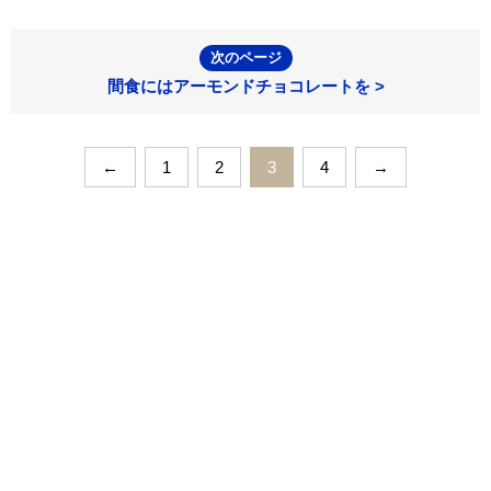
次のページ
間食にはアーモンドチョコレートを >
←
1
2
3
4
→