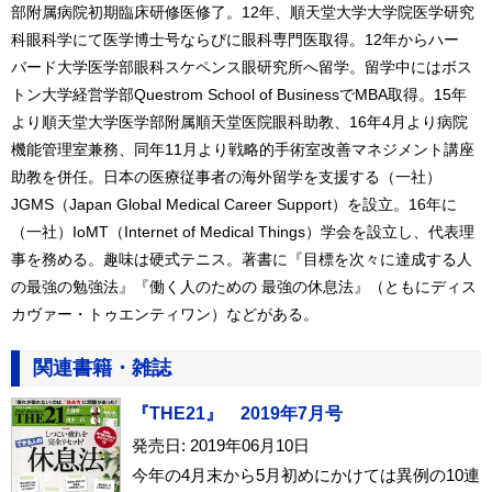
部附属病院初期臨床研修医修了。12年、順天堂大学大学院医学研究
科眼科学にて医学博士号ならびに眼科専門医取得。12年からハー
バード大学医学部眼科スケペンス眼研究所へ留学。留学中にはボス
トン大学経営学部Questrom School of BusinessでMBA取得。15年
より順天堂大学医学部附属順天堂医院眼科助教、16年4月より病院
機能管理室兼務、同年11月より戦略的手術室改善マネジメント講座
助教を併任。日本の医療従事者の海外留学を支援する（一社）
JGMS（Japan Global Medical Career Support）を設立。16年に
（一社）IoMT（Internet of Medical Things）学会を設立し、代表理
事を務める。趣味は硬式テニス。著書に『目標を次々に達成する人
の最強の勉強法』『働く人のための 最強の休息法』（ともにディス
カヴァー・トゥエンティワン）などがある。
関連書籍・雑誌
『THE21』 2019年7月号
発売日: 2019年06月10日
今年の4月末から5月初めにかけては異例の10連