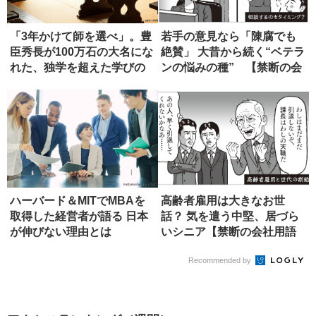
「3年かけて師を選べ」。豊
若手の意見なら「陳腐でも
臣秀長が100万石の大名にな
絶賛」 大昔から続く“ベテラ
れた、独学を超えた学びの
ンの悩みの種” 【禁断の会
正...
社...
ハーバード＆MITでMBAを
高齢者雇用は大きなお世
取得した経営者が語る 日本
話？ 気を遣う中堅、居づら
が伸びない理由とは
いシニア【禁断の会社用語
辞典】
Recommended by