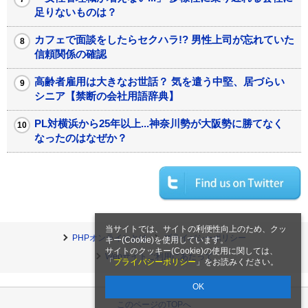
足りないものは？
カフェで面談をしたらセクハラ!? 男性上司が忘れていた
信頼関係の確認
高齢者雇用は大きなお世話？ 気を遣う中堅、居づらい
シニア【禁断の会社用語辞典】
PL対横浜から25年以上...神奈川勢が大阪勢に勝てなく
なったのはなぜか？
当サイトでは、サイトの利便性向上のため、クッ
PHPオンラインとは
プライバシーポリシー
キー(Cookie)を使用しています。
サイトのクッキー(Cookie)の使用に関しては、
Webサイトご利用にあたって
「
プライバシーポリシー
」をお読みください。
OK
このページのTOPへ