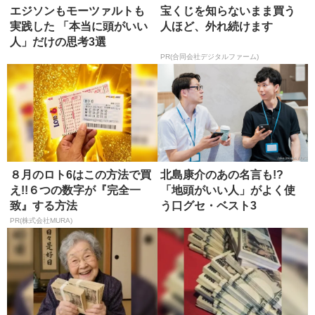
エジソンもモーツァルトも
宝くじを知らないまま買う
実践した 「本当に頭がいい
人ほど、外れ続けます
人」だけの思考3選
PR(合同会社デジタルファーム)
８月のロト6はこの方法で買
北島康介のあの名言も!?
え!!６つの数字が『完全一
「地頭がいい人」がよく使
致』する方法
う口グセ・ベスト3
PR(株式会社MURA)