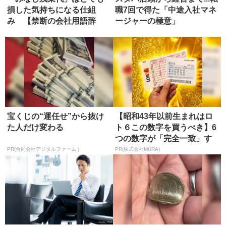
損した気持ちになる仕組
職7回で得た「中途入社マネ
み 【禁断の会社用語辞
ージャーの極意」
典】
宝くじの“運任せ”から抜け
【昭和43年以前生まれはロ
た人だけ変わる
ト６この数字を買うべき】6
つの数字が「完全一致」す
る方...
PR(合同会社デジタルファーム )
PR(株式会社MURA)