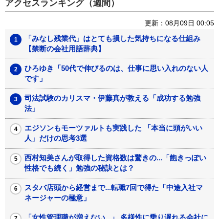
アクセスランキング（週間）
更新：08月09日 00:05
「みなし残業代」はとても損した気持ちになる仕組み
【禁断の会社用語辞典】
ひろゆき「50代で伸びるのは、仕事に思い入れのない人
です」
司法試験のカリスマ・伊藤真が教える「成功する勉強
法」
エジソンもモーツァルトも実践した 「本当に頭がいい
人」だけの思考3選
西村知美さんが取得した資格数は驚きの...「飽きっぽい
性格でも続く」勉強の秘訣とは？
スタバ店頭から経営まで...転職7回で得た「中途入社マ
ネージャーの極意」
「女性管理職が増えない...」 多様性に乗り遅れる会社に