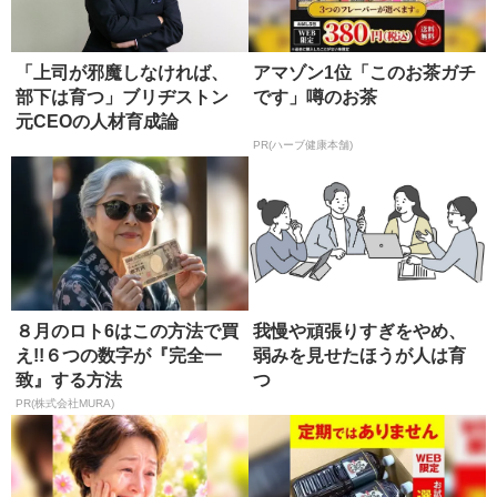
「上司が邪魔しなければ、
アマゾン1位「このお茶ガチ
部下は育つ」ブリヂストン
です」噂のお茶
元C‌E‌Oの人材育成論
PR(ハーブ健康本舗)
８月のロト6はこの方法で買
我慢や頑張りすぎをやめ、
え!!６つの数字が『完全一
弱みを見せたほうが人は育
致』する方法
つ
PR(株式会社MURA)