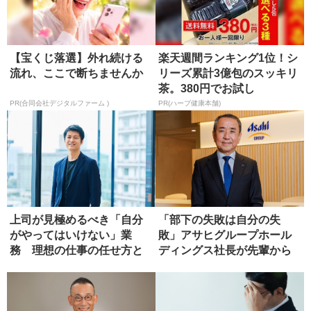
【宝くじ落選】外れ続ける
楽天週間ランキング1位！シ
流れ、ここで断ちませんか
リーズ累計3億包のスッキリ
茶。380円でお試し
PR(合同会社デジタルファーム )
PR(ハーブ健康本舗)
上司が見極めるべき「自分
「部下の失敗は自分の失
がやってはいけない」業
敗」アサヒグループホール
務 理想の仕事の任せ方と
ディングス社長が先輩から
は?
学んだ、リ...