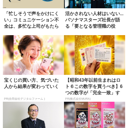
「忙しそうで声をかけにく
活かされない人材はいない...
い」コミュニケーション不
パソナマスターズ社長が語
全は、多忙な上司がもたら
る「要となる管理職の役
す
割」
宝くじの買い方、気づいた
【昭和43年以前生まれはロ
人から結果が変わっていく
ト６この数字を買うべき】6
つの数字が「完全一致」す
る方...
PR(合同会社デジタルファーム )
PR(株式会社MURA)