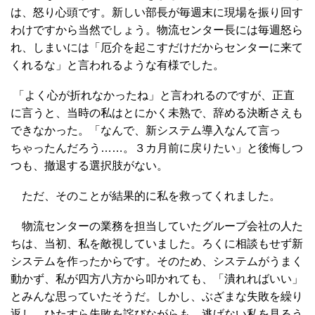
は、怒り心頭です。新しい部長が毎週末に現場を振り回す
わけですから当然でしょう。物流センター長には毎週怒ら
れ、しまいには「厄介を起こすだけだからセンターに来て
くれるな」と言われるような有様でした。
「よく心が折れなかったね」と言われるのですが、正直
に言うと、当時の私はとにかく未熟で、辞める決断さえも
できなかった。「なんで、新システム導入なんて言っ
ちゃったんだろう……。３カ月前に戻りたい」と後悔しつ
つも、撤退する選択肢がない。
ただ、そのことが結果的に私を救ってくれました。
物流センターの業務を担当していたグループ会社の人た
ちは、当初、私を敵視していました。ろくに相談もせず新
システムを作ったからです。そのため、システムがうまく
動かず、私が四方八方から叩かれても、「潰れればいい」
とみんな思っていたそうだ。しかし、ぶざまな失敗を繰り
返し、ひたすら失敗を詫びながらも、逃げない私を見るう