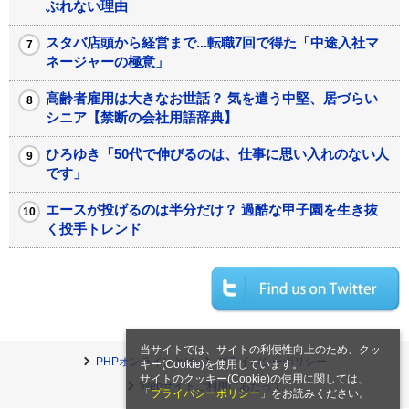
ぶれない理由
スタバ店頭から経営まで...転職7回で得た「中途入社マ
ネージャーの極意」
高齢者雇用は大きなお世話？ 気を遣う中堅、居づらい
シニア【禁断の会社用語辞典】
ひろゆき「50代で伸びるのは、仕事に思い入れのない人
です」
エースが投げるのは半分だけ？ 過酷な甲子園を生き抜
く投手トレンド
当サイトでは、サイトの利便性向上のため、クッ
PHPオンラインとは
プライバシーポリシー
キー(Cookie)を使用しています。
サイトのクッキー(Cookie)の使用に関しては、
Webサイトご利用にあたって
「
プライバシーポリシー
」をお読みください。