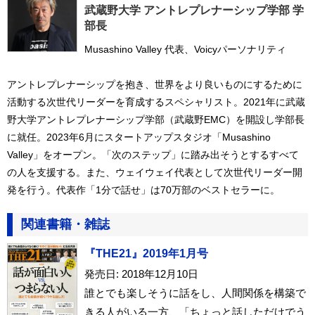
武蔵野大学 アントレプレナーシップ学部 学
部長
Musashino Valley 代表、Voicyパーソナリティ
アントレプレナーシップを抱き、世界をより良いものにするために
活動する次世代リーダーを育成するスペシャリスト。2021年に武蔵
野大学アントレプレナーシップ学部（武蔵野EMC）を開設し学部長
に就任。2023年6月にスタートアップスタジオ「Musashino
Valley」をオープン。「次のステップ」に踏み出そうとするすべて
の人を支援する。また、ウェイウェイ代表として次世代リーダー開
発を行う。代表作「1分で話せ」は70万部のベストセラーに。
関連書籍・雑誌
『THE21』2019年1月号
発売日: 2018年12月10日
誰とでも楽しそうに話をし、人間関係を構築で
きる人がいる一方、「ちょっと話しただけでう