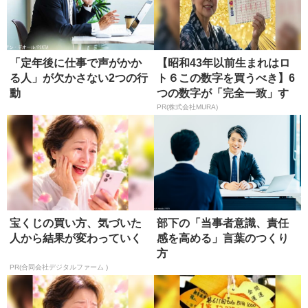
「定年後に仕事で声がかか
【昭和43年以前生まれはロ
る人」が欠かさない2つの行
ト６この数字を買うべき】6
動
つの数字が「完全一致」す
る方...
PR(株式会社MURA)
宝くじの買い方、気づいた
部下の「当事者意識、責任
人から結果が変わっていく
感を高める」言葉のつくり
方
PR(合同会社デジタルファーム )