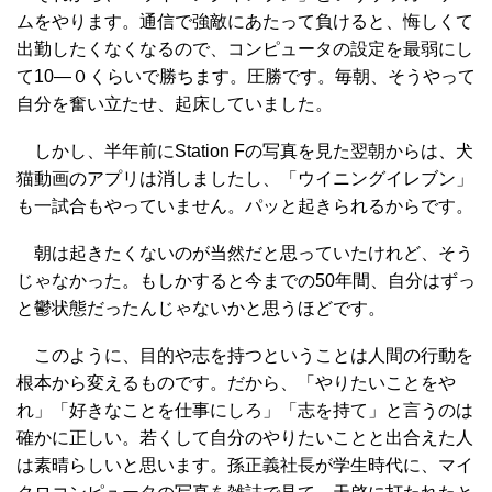
ムをやります。通信で強敵にあたって負けると、悔しくて
出勤したくなくなるので、コンピュータの設定を最弱にし
て10―０くらいで勝ちます。圧勝です。毎朝、そうやって
自分を奮い立たせ、起床していました。
しかし、半年前にStation Fの写真を見た翌朝からは、犬
猫動画のアプリは消しましたし、「ウイニングイレブン」
も一試合もやっていません。パッと起きられるからです。
朝は起きたくないのが当然だと思っていたけれど、そう
じゃなかった。もしかすると今までの50年間、自分はずっ
と鬱状態だったんじゃないかと思うほどです。
このように、目的や志を持つということは人間の行動を
根本から変えるものです。だから、「やりたいことをや
れ」「好きなことを仕事にしろ」「志を持て」と言うのは
確かに正しい。若くして自分のやりたいことと出合えた人
は素晴らしいと思います。孫正義社長が学生時代に、マイ