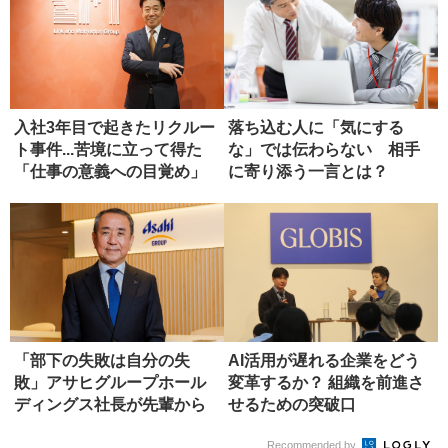
入社3年目で起きたリクルー
落ち込む人に「気にする
ト事件...苦境に立って得た
な」では伝わらない 相手
「仕事の意義への目覚め」
に寄り添う一言とは？
「部下の失敗は自分の失
AI活用が遅れる企業をどう
敗」アサヒグループホール
変革するか？ 組織を前進さ
ディングス社長が先輩から
せるための突破口
学んだ、リ...
Recommended by