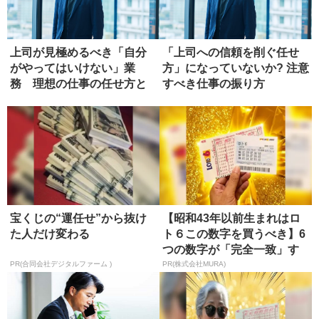
上司が見極めるべき「自分
「上司への信頼を削ぐ任せ
がやってはいけない」業
方」になっていないか? 注意
務 理想の仕事の任せ方と
すべき仕事の振り方
は?
宝くじの“運任せ”から抜け
【昭和43年以前生まれはロ
た人だけ変わる
ト６この数字を買うべき】6
つの数字が「完全一致」す
る方...
PR(合同会社デジタルファーム )
PR(株式会社MURA)