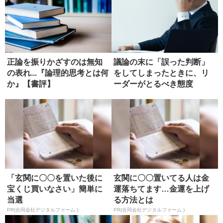
正論を振りかざすのは無知
議論の末に「誤った判断」
の表れ...『論理的思考とは何
をしてしまったときに、リ
か』【書評】
ーダーがとるべき態度
「玄関に〇〇を置いた後に
玄関に〇〇置いてる人は金
宝くじ買いなさい」簡単に
運落ちてます…金運を上げ
当選
る方法とは
PR(合同会社デジタルファーム )
PR(合同会社デジタルファーム )