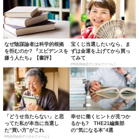
なぜ陰謀論者は科学的根拠
宝くじ当選したいなら、ま
を拒むのか? 『エビデンスを
ずは金運を上げてから買っ
嫌う人たち』【書評】
てみて
PR(合同会社デジタルファーム )
「どうせ当たらない」と思
幸せに働くヒントが見つか
ってた私が本当に当選し
るかも? THE21編集部
た“買い方”がこれ
の“気になる本”4選
PR(合同会社デジタルファーム )