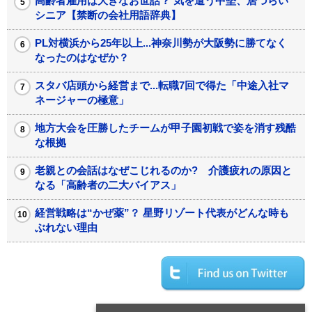
高齢者雇用は大きなお世話？ 気を遣う中堅、居づらい
シニア【禁断の会社用語辞典】
PL対横浜から25年以上...神奈川勢が大阪勢に勝てなく
なったのはなぜか？
スタバ店頭から経営まで...転職7回で得た「中途入社マ
ネージャーの極意」
地方大会を圧勝したチームが甲子園初戦で姿を消す残酷
な根拠
老親との会話はなぜこじれるのか? 介護疲れの原因と
なる「高齢者の二大バイアス」
経営戦略は“かぜ薬”？ 星野リゾート代表がどんな時も
ぶれない理由